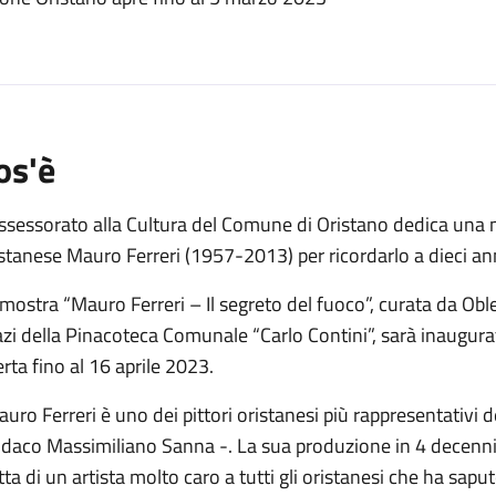
o
os'è
ssessorato alla Cultura del Comune di Oristano dedica una mo
stanese Mauro Ferreri (1957-2013) per ricordarlo a dieci an
mostra “Mauro Ferreri – Il segreto del fuoco”, curata da Obl
zi della Pinacoteca Comunale “Carlo Contini”, sarà inaugura
rta fino al 16 aprile 2023.
uro Ferreri è uno dei pittori oristanesi più rappresentativi 
daco Massimiliano Sanna -. La sua produzione in 4 decenni di
tta di un artista molto caro a tutti gli oristanesi che ha sa