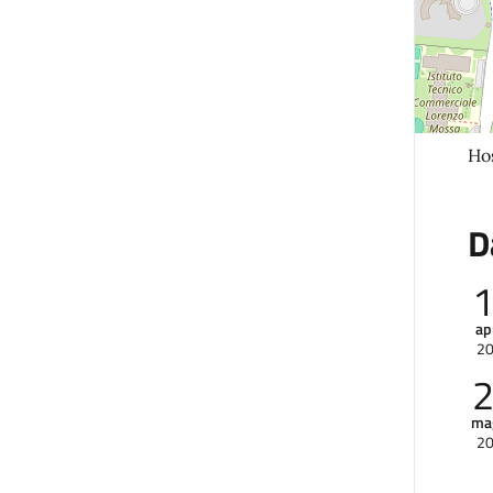
Hos
D
ap
2
ma
2