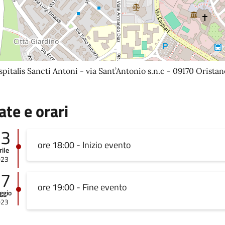
pitalis Sancti Antoni - via Sant’Antonio s.n.c - 09170 Oristan
ate e orari
13
ore 18:00 - Inizio evento
rile
023
27
ore 19:00 - Fine evento
ggio
023