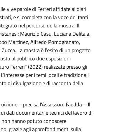
 vive parole di Ferreri affidate ai diari
istrati, e si completa con la voce dei tanti
egrato nel percorso della mostra. Il
istanesi: Maurizio Casu, Luciana Delitala,
lippo Martinez, Alfredo Pomogranato,
ucca. La mostra è l’esito di un progetto
oposto al pubblico due esposizioni
uro Ferreri" (2022) realizzate presso gli
’interesse per i temi locali e tradizionali
nto di divulgazione e di racconto della
fruizione – precisa l’Assessore Faedda -. Il
 di dati documentari e tecnici del lavoro di
che non hanno potuto conoscere
lano, grazie agli approfondimenti sulla