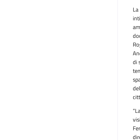
La 
int
ami
doc
Ro
An
di 
tem
spa
del
cit
“La
vis
Fe
dir