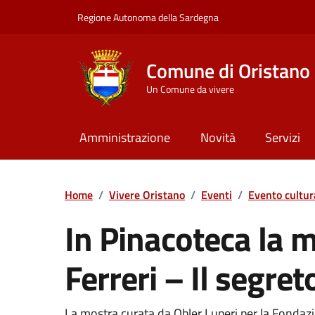
Vai ai contenuti
Vai al Footer
Regione Autonoma della Sardegna
Comune di Oristano
Un Comune da vivere
Amministrazione
Novità
Servizi
Home
/
Vivere Oristano
/
Eventi
/
Evento cultur
In Pinacoteca la 
Ferreri – Il segret
La mostra curata da Obler Luperi per la Fondaz