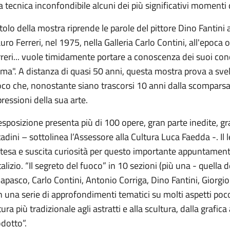
 tecnica inconfondibile alcuni dei più significativi momenti de
titolo della mostra riprende le parole del pittore Dino Fantini
ro Ferreri, nel 1975, nella Galleria Carlo Contini, all'epoca
reri... vuole timidamente portare a conoscenza dei suoi conci
ma". A distanza di quasi 50 anni, questa mostra prova a svel
co che, nonostante siano trascorsi 10 anni dalla scomparsa de
ressioni della sua arte.
esposizione presenta più di 100 opere, gran parte inedite, gra
tadini – sottolinea l’Assessore alla Cultura Luca Faedda -. Il 
ttesa e suscita curiosità per questo importante appuntament
alizio. “Il segreto del fuoco” in 10 sezioni (più una - quella
apasco, Carlo Contini, Antonio Corriga, Dino Fantini, Giorgio Fa
 una serie di approfondimenti tematici su molti aspetti poc
tura più tradizionale agli astratti e alla scultura, dalla grafica
dotto”.