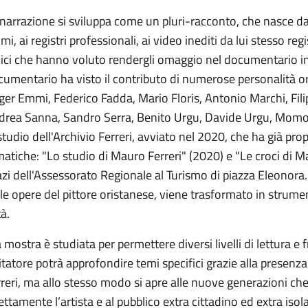
narrazione si sviluppa come un pluri-racconto, che nasce dalle
imi, ai registri professionali, ai video inediti da lui stesso reg
ci che hanno voluto rendergli omaggio nel documentario int
umentario ha visto il contributo di numerose personalità or
ger Emmi, Federico Fadda, Mario Floris, Antonio Marchi, Fi
drea Sanna, Sandro Serra, Benito Urgu, Davide Urgu, Momo Z
studio dell'Archivio Ferreri, avviato nel 2020, che ha già pr
atiche: "Lo studio di Mauro Ferreri" (2020) e "Le croci di Ma
zi dell'Assessorato Regionale al Turismo di piazza Eleonora. L
le opere del pittore oristanese, viene trasformato in strume
tà.
 mostra è studiata per permettere diversi livelli di lettura e 
itatore potrà approfondire temi specifici grazie alla presenza
rreri, ma allo stesso modo si apre alle nuove generazioni 
ettamente l’artista e al pubblico extra cittadino ed extra iso