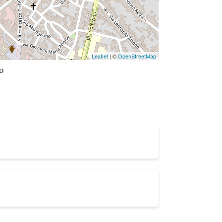
Leaflet
| ©
OpenStreetMap
o