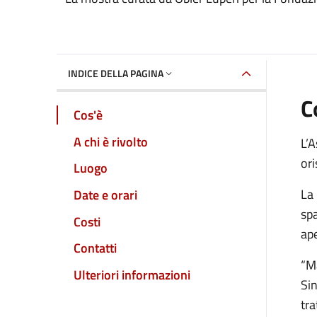
Dettaglio dell'event
INDICE DELLA PAGINA
C
Cos'è
A chi è rivolto
L’A
ori
Luogo
La 
Date e orari
spa
Costi
ape
Contatti
“Ma
Ulteriori informazioni
Sin
tra