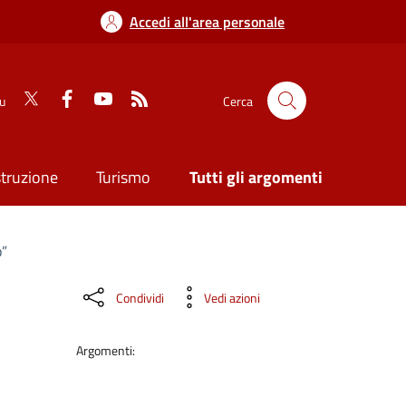
Accedi all'area personale
su
Cerca
struzione
Turismo
Tutti gli argomenti
o”
Condividi
Vedi azioni
Argomenti: