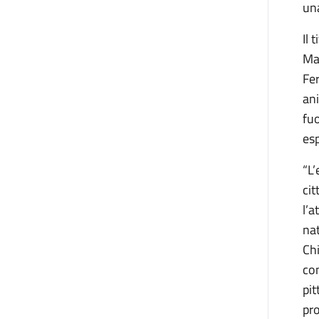
una
Il 
Mau
Fer
ani
fuo
esp
“L’
cit
l’a
nat
Chi
con
pit
pro