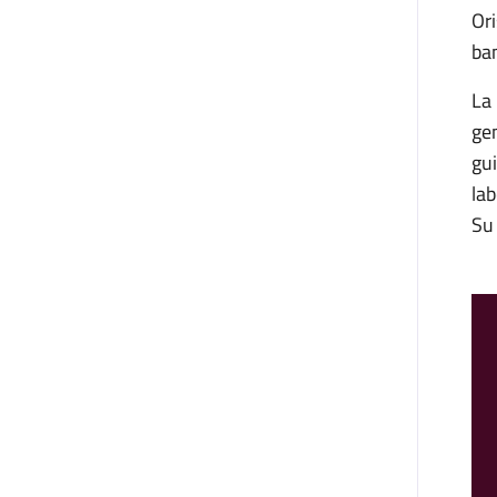
Ori
bam
La 
gen
gui
lab
Su