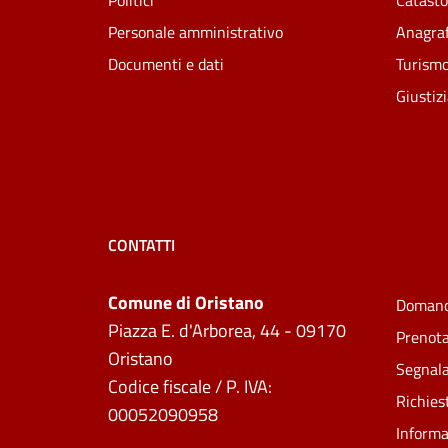
Politici
Catasto
Personale amministrativo
Anagraf
Documenti e dati
Turism
Giustiz
CONTATTI
Comune di Oristano
Domand
Piazza E. d'Arborea, 44 - 09170
Prenot
Oristano
Segnala
Codice fiscale / P. IVA:
Richies
00052090958
Informa