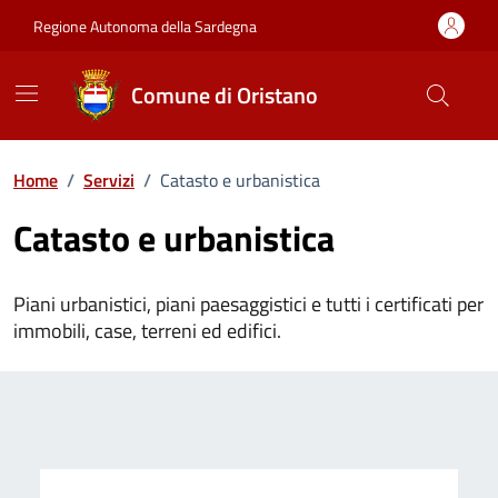
Vai ai contenuti
Vai al Footer
Regione Autonoma della Sardegna
Comune di Oristano
Home
/
Servizi
/
Catasto e urbanistica
Catasto e urbanistica
Piani urbanistici, piani paesaggistici e tutti i certificati per
immobili, case, terreni ed edifici.