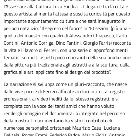
l’Assessore alla Cultura Luca Faedda -. Il legame tra la città e
questo artista alimenta l’attesa e suscita curiosità per questo
importante appuntamento culturale che sarà inaugurato in
periodo natalizio. “Il segreto del fuoco” in 10 sezioni (più una -
quella dei maestri con quadri di Alessandro Chiapasco, Carlo
Contini, Antonio Corriga, Dino Fantini, Giorgio Farris) racconta
la vita e il lavoro di Ferreri, con una serie di approfondimenti
tematici su molti aspetti poco conosciuti della sua produzione:
dalla pittura più tradizionale agli astratti e alla scultura, dalla
grafica alle arti applicate fino al design del prodotto”.
La narrazione si sviluppa come un pluri-racconto, che nasce
dalle vive parole di Ferreri affidate ai diari intimi, ai registri
professionali, ai video inediti da lui stesso registrati, e si
completa con la voce dei tanti amici che hanno voluto
rendergli omaggio nel documentario integrato nel percorso
della mostra. Il documentario ha visto il contributo di
numerose personalità oristanesi: Maurizio Casu, Luciana
Delitala, Roger Emmi, Federico Fadda, Mario Floris, Antonio