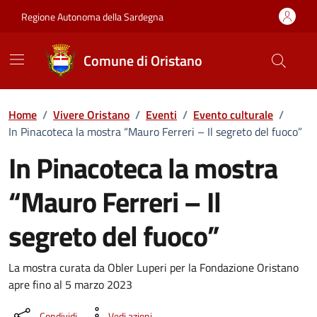
Vai ai contenuti
Vai al Footer
Regione Autonoma della Sardegna
Comune di Oristano
Home
/
Vivere Oristano
/
Eventi
/
Evento culturale
/
In Pinacoteca la mostra “Mauro Ferreri – Il segreto del fuoco”
In Pinacoteca la mostra
“Mauro Ferreri – Il
segreto del fuoco”
Dettaglio dell'evento
La mostra curata da Obler Luperi per la Fondazione Oristano
apre fino al 5 marzo 2023
Condividi
Vedi azioni