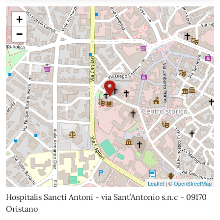
+
−
Leaflet
| ©
OpenStreetMap
Hospitalis Sancti Antoni - via Sant’Antonio s.n.c - 09170
Oristano