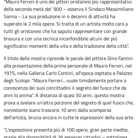
“Mauro Ferreri è uno dei pittori oristanesi più rappresentativi
della seconda metà del ‘900 – osserva il Sindaco Massimiliano
Sanna -. La sua produzione in 4 decenni di attività ha
superato le 2 mila opere. Si tratta di un artista molto caro a
tutti gli oristanesi che ha saputo rappresentare con grande
bravura e con una tecnica inconfondibile alcuni dei più
significativi momenti della vita e della tradizione della città”.
Il titolo della mostra riprende le parole del pittore Dino Fantini
alla presentazione della prima personale di Mauro Ferreri, nel
1975, nella Galleria Carlo Contini, all'epoca ospitata a Palazzo
degli Scolopi: “Mauro Ferreri... vuole timidamente portare a
conoscenza dei suoi concittadini il segreto del fuoco che da
anni lo anima". A distanza di quasi 50 anni, questa mostra
prova a svelare un’altra porzione del segreto di quel fuoco che,
nonostante siano trascorsi 10 anni dalla scomparsa
dell’artista, brucia ancora in tutte le espressioni della sua arte.
“L’esposizione presenta più di 100 opere, gran parte inedite,
grazie alla disponibilità di 26 generosi cittadini – sottolinea