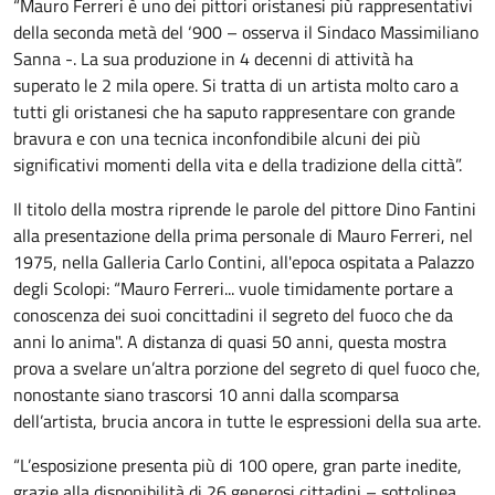
“Mauro Ferreri è uno dei pittori oristanesi più rappresentativi
della seconda metà del ‘900 – osserva il Sindaco Massimiliano
Sanna -. La sua produzione in 4 decenni di attività ha
superato le 2 mila opere. Si tratta di un artista molto caro a
tutti gli oristanesi che ha saputo rappresentare con grande
bravura e con una tecnica inconfondibile alcuni dei più
significativi momenti della vita e della tradizione della città”.
Il titolo della mostra riprende le parole del pittore Dino Fantini
alla presentazione della prima personale di Mauro Ferreri, nel
1975, nella Galleria Carlo Contini, all'epoca ospitata a Palazzo
degli Scolopi: “Mauro Ferreri... vuole timidamente portare a
conoscenza dei suoi concittadini il segreto del fuoco che da
anni lo anima". A distanza di quasi 50 anni, questa mostra
prova a svelare un’altra porzione del segreto di quel fuoco che,
nonostante siano trascorsi 10 anni dalla scomparsa
dell’artista, brucia ancora in tutte le espressioni della sua arte.
“L’esposizione presenta più di 100 opere, gran parte inedite,
grazie alla disponibilità di 26 generosi cittadini – sottolinea