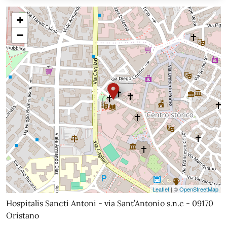
+
−
Leaflet
| ©
OpenStreetMap
Hospitalis Sancti Antoni - via Sant’Antonio s.n.c - 09170
Oristano