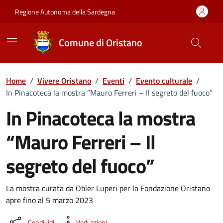
Vai ai contenuti
Vai al Footer
Regione Autonoma della Sardegna
Comune di Oristano
Home
/
Vivere Oristano
/
Eventi
/
Evento culturale
/
In Pinacoteca la mostra “Mauro Ferreri – Il segreto del fuoco”
In Pinacoteca la mostra
“Mauro Ferreri – Il
segreto del fuoco”
Dettaglio dell'evento
La mostra curata da Obler Luperi per la Fondazione Oristano
apre fino al 5 marzo 2023
Condividi
Vedi azioni