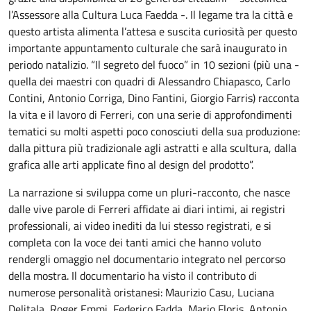
l’Assessore alla Cultura Luca Faedda -. Il legame tra la città e
questo artista alimenta l’attesa e suscita curiosità per questo
importante appuntamento culturale che sarà inaugurato in
periodo natalizio. “Il segreto del fuoco” in 10 sezioni (più una -
quella dei maestri con quadri di Alessandro Chiapasco, Carlo
Contini, Antonio Corriga, Dino Fantini, Giorgio Farris) racconta
la vita e il lavoro di Ferreri, con una serie di approfondimenti
tematici su molti aspetti poco conosciuti della sua produzione:
dalla pittura più tradizionale agli astratti e alla scultura, dalla
grafica alle arti applicate fino al design del prodotto”.
La narrazione si sviluppa come un pluri-racconto, che nasce
dalle vive parole di Ferreri affidate ai diari intimi, ai registri
professionali, ai video inediti da lui stesso registrati, e si
completa con la voce dei tanti amici che hanno voluto
rendergli omaggio nel documentario integrato nel percorso
della mostra. Il documentario ha visto il contributo di
numerose personalità oristanesi: Maurizio Casu, Luciana
Delitala, Roger Emmi, Federico Fadda, Mario Floris, Antonio