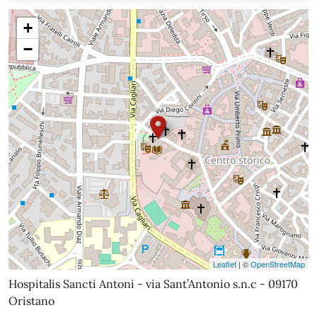
+
−
Leaflet
| ©
OpenStreetMap
Hospitalis Sancti Antoni - via Sant’Antonio s.n.c - 09170
Oristano