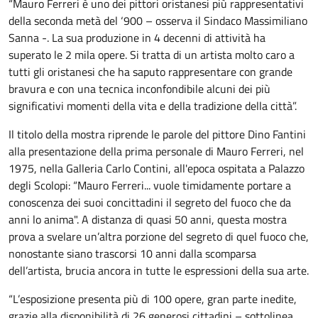
“Mauro Ferreri è uno dei pittori oristanesi più rappresentativi
della seconda metà del ‘900 – osserva il Sindaco Massimiliano
Sanna -. La sua produzione in 4 decenni di attività ha
superato le 2 mila opere. Si tratta di un artista molto caro a
tutti gli oristanesi che ha saputo rappresentare con grande
bravura e con una tecnica inconfondibile alcuni dei più
significativi momenti della vita e della tradizione della città”.
Il titolo della mostra riprende le parole del pittore Dino Fantini
alla presentazione della prima personale di Mauro Ferreri, nel
1975, nella Galleria Carlo Contini, all'epoca ospitata a Palazzo
degli Scolopi: “Mauro Ferreri... vuole timidamente portare a
conoscenza dei suoi concittadini il segreto del fuoco che da
anni lo anima". A distanza di quasi 50 anni, questa mostra
prova a svelare un’altra porzione del segreto di quel fuoco che,
nonostante siano trascorsi 10 anni dalla scomparsa
dell’artista, brucia ancora in tutte le espressioni della sua arte.
“L’esposizione presenta più di 100 opere, gran parte inedite,
grazie alla disponibilità di 26 generosi cittadini – sottolinea