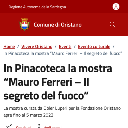
Vai ai contenuti
Vai al Footer
Regione Autonoma della Sardegna
Comune di Oristano
Home
/
Vivere Oristano
/
Eventi
/
Evento culturale
/
In Pinacoteca la mostra “Mauro Ferreri – Il segreto del fuoco”
In Pinacoteca la mostra
“Mauro Ferreri – Il
segreto del fuoco”
Dettaglio dell'evento
La mostra curata da Obler Luperi per la Fondazione Oristano
apre fino al 5 marzo 2023
Condividi
Vedi azioni