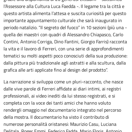
l’Assessore alla Cultura Luca Faedda -. Il legame tra la città e
questo artista alimenta l’attesa e suscita curiosità per questo
importante appuntamento culturale che sarà inaugurato in
periodo natalizio. “Il segreto del fuoco” in 10 sezioni (più una -
quella dei maestri con quadri di Alessandro Chiapasco, Carlo
Contini, Antonio Corriga, Dino Fantini, Giorgio Farris) racconta
la vita e il lavoro di Ferreri, con una serie di approfondimenti
tematici su molti aspetti poco conosciuti della sua produzione:
dalla pittura più tradizionale agli astratti e alla scultura, dalla
grafica alle arti applicate fino al design del prodotto”.
La narrazione si sviluppa come un pluri-racconto, che nasce
dalle vive parole di Ferreri affidate ai diari intimi, ai registri
professionali, ai video inediti da lui stesso registrati, e si
completa con la voce dei tanti amici che hanno voluto
rendergli omaggio nel documentario integrato nel percorso
della mostra. Il documentario ha visto il contributo di
numerose personalità oristanesi: Maurizio Casu, Luciana
Delitala, Roger Emmi, Federico Fadda, Mario Floris, Antonio