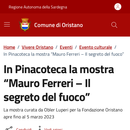
Vai ai contenuti
Vai al Footer
Regione Autonoma della Sardegna
Comune di Oristano
Home
/
Vivere Oristano
/
Eventi
/
Evento culturale
/
In Pinacoteca la mostra “Mauro Ferreri – Il segreto del fuoco”
In Pinacoteca la mostra
“Mauro Ferreri – Il
segreto del fuoco”
Dettaglio dell'evento
La mostra curata da Obler Luperi per la Fondazione Oristano
apre fino al 5 marzo 2023
Condividi
Vedi azioni