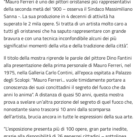
“Mauro Ferreri è uno dei pittori oristanesi più rappresentativi
della seconda metà del ‘900 – osserva il Sindaco Massimiliano
Sanna -. La sua produzione in 4 decenni di attività ha
superato le 2 mila opere. Si tratta di un artista molto caro a
tutti gli oristanesi che ha saputo rappresentare con grande
bravura e con una tecnica inconfondibile alcuni dei più
significativi momenti della vita e della tradizione della città”.
Il titolo della mostra riprende le parole del pittore Dino Fantini
alla presentazione della prima personale di Mauro Ferreri, nel
1975, nella Galleria Carlo Contini, all'epoca ospitata a Palazzo
degli Scolopi: “Mauro Ferreri... vuole timidamente portare a
conoscenza dei suoi concittadini il segreto del fuoco che da
anni lo anima". A distanza di quasi 50 anni, questa mostra
prova a svelare un’altra porzione del segreto di quel fuoco che,
nonostante siano trascorsi 10 anni dalla scomparsa
dell’artista, brucia ancora in tutte le espressioni della sua arte.
“L’esposizione presenta più di 100 opere, gran parte inedite,
grazie alla disponibilità di 26 generosi cittadini – sottolinea