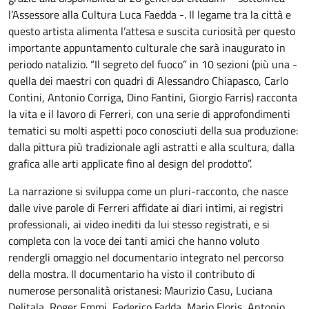
l’Assessore alla Cultura Luca Faedda -. Il legame tra la città e
questo artista alimenta l’attesa e suscita curiosità per questo
importante appuntamento culturale che sarà inaugurato in
periodo natalizio. “Il segreto del fuoco” in 10 sezioni (più una -
quella dei maestri con quadri di Alessandro Chiapasco, Carlo
Contini, Antonio Corriga, Dino Fantini, Giorgio Farris) racconta
la vita e il lavoro di Ferreri, con una serie di approfondimenti
tematici su molti aspetti poco conosciuti della sua produzione:
dalla pittura più tradizionale agli astratti e alla scultura, dalla
grafica alle arti applicate fino al design del prodotto”.
La narrazione si sviluppa come un pluri-racconto, che nasce
dalle vive parole di Ferreri affidate ai diari intimi, ai registri
professionali, ai video inediti da lui stesso registrati, e si
completa con la voce dei tanti amici che hanno voluto
rendergli omaggio nel documentario integrato nel percorso
della mostra. Il documentario ha visto il contributo di
numerose personalità oristanesi: Maurizio Casu, Luciana
Delitala, Roger Emmi, Federico Fadda, Mario Floris, Antonio