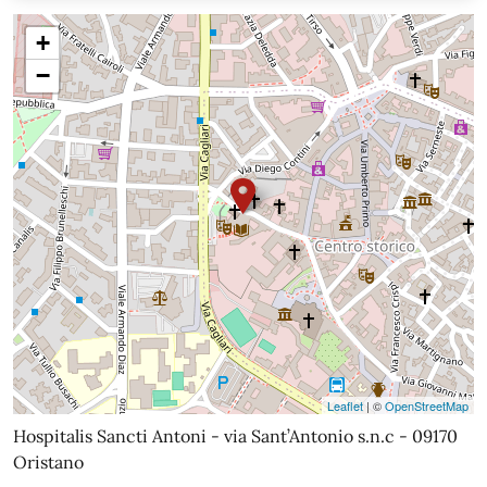
+
−
Leaflet
| ©
OpenStreetMap
Hospitalis Sancti Antoni - via Sant’Antonio s.n.c - 09170
Oristano