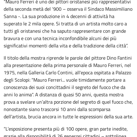
“Mauro Ferreri è uno dei pittori oristanesi più rappresentativi
della seconda metà del ‘900 – osserva il Sindaco Massimiliano
Sanna -. La sua produzione in 4 decenni di attività ha
superato le 2 mila opere. Si tratta di un artista molto caro a
tutti gli oristanesi che ha saputo rappresentare con grande
bravura e con una tecnica inconfondibile alcuni dei più
significativi momenti della vita e della tradizione della città”.
Il titolo della mostra riprende le parole del pittore Dino Fantini
alla presentazione della prima personale di Mauro Ferreri, nel
1975, nella Galleria Carlo Contini, all'epoca ospitata a Palazzo
degli Scolopi: “Mauro Ferreri... vuole timidamente portare a
conoscenza dei suoi concittadini il segreto del fuoco che da
anni lo anima". A distanza di quasi 50 anni, questa mostra
prova a svelare un’altra porzione del segreto di quel fuoco che,
nonostante siano trascorsi 10 anni dalla scomparsa
dell’artista, brucia ancora in tutte le espressioni della sua arte.
“L’esposizione presenta più di 100 opere, gran parte inedite,
grazie alla disponibilità di 26 generosi cittadini – sottolinea