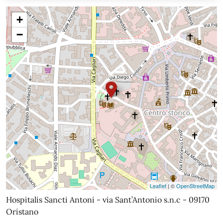
+
−
Leaflet
| ©
OpenStreetMap
Hospitalis Sancti Antoni - via Sant’Antonio s.n.c - 09170
Oristano