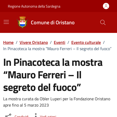
Vai ai contenuti
Vai al Footer
Regione Autonoma della Sardegna
Comune di Oristano
Home
/
Vivere Oristano
/
Eventi
/
Evento culturale
/
In Pinacoteca la mostra “Mauro Ferreri – Il segreto del fuoco”
In Pinacoteca la mostra
“Mauro Ferreri – Il
segreto del fuoco”
Dettaglio dell'evento
La mostra curata da Obler Luperi per la Fondazione Oristano
apre fino al 5 marzo 2023
Condividi
Vedi azioni