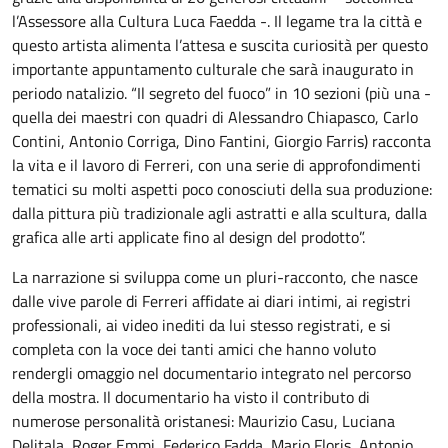
l’Assessore alla Cultura Luca Faedda -. Il legame tra la città e
questo artista alimenta l’attesa e suscita curiosità per questo
importante appuntamento culturale che sarà inaugurato in
periodo natalizio. “Il segreto del fuoco” in 10 sezioni (più una -
quella dei maestri con quadri di Alessandro Chiapasco, Carlo
Contini, Antonio Corriga, Dino Fantini, Giorgio Farris) racconta
la vita e il lavoro di Ferreri, con una serie di approfondimenti
tematici su molti aspetti poco conosciuti della sua produzione:
dalla pittura più tradizionale agli astratti e alla scultura, dalla
grafica alle arti applicate fino al design del prodotto”.
La narrazione si sviluppa come un pluri-racconto, che nasce
dalle vive parole di Ferreri affidate ai diari intimi, ai registri
professionali, ai video inediti da lui stesso registrati, e si
completa con la voce dei tanti amici che hanno voluto
rendergli omaggio nel documentario integrato nel percorso
della mostra. Il documentario ha visto il contributo di
numerose personalità oristanesi: Maurizio Casu, Luciana
Delitala, Roger Emmi, Federico Fadda, Mario Floris, Antonio