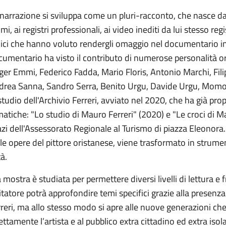
narrazione si sviluppa come un pluri-racconto, che nasce dalle
imi, ai registri professionali, ai video inediti da lui stesso reg
ci che hanno voluto rendergli omaggio nel documentario int
umentario ha visto il contributo di numerose personalità or
ger Emmi, Federico Fadda, Mario Floris, Antonio Marchi, Fi
drea Sanna, Sandro Serra, Benito Urgu, Davide Urgu, Momo Z
studio dell'Archivio Ferreri, avviato nel 2020, che ha già pr
atiche: "Lo studio di Mauro Ferreri" (2020) e "Le croci di Ma
zi dell'Assessorato Regionale al Turismo di piazza Eleonora. L
le opere del pittore oristanese, viene trasformato in strume
tà.
 mostra è studiata per permettere diversi livelli di lettura e 
itatore potrà approfondire temi specifici grazie alla presenza
rreri, ma allo stesso modo si apre alle nuove generazioni 
ettamente l’artista e al pubblico extra cittadino ed extra iso