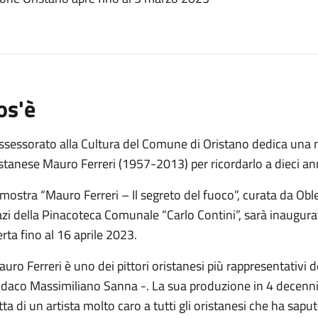
o
os'è
ssessorato alla Cultura del Comune di Oristano dedica una mo
stanese Mauro Ferreri (1957-2013) per ricordarlo a dieci an
mostra “Mauro Ferreri – Il segreto del fuoco”, curata da Obl
zi della Pinacoteca Comunale “Carlo Contini”, sarà inaugura
rta fino al 16 aprile 2023.
uro Ferreri è uno dei pittori oristanesi più rappresentativi 
daco Massimiliano Sanna -. La sua produzione in 4 decenni di
tta di un artista molto caro a tutti gli oristanesi che ha sa