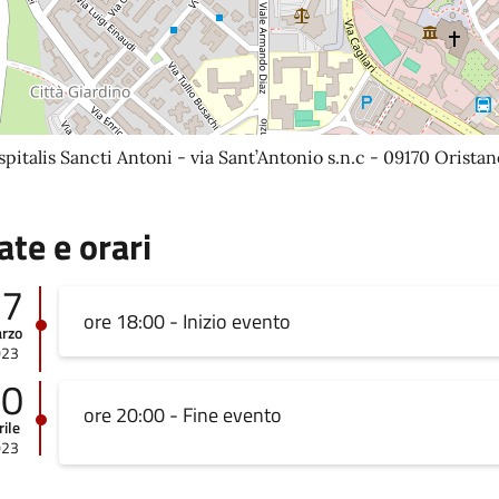
pitalis Sancti Antoni - via Sant’Antonio s.n.c - 09170 Oristan
ate e orari
07
ore 18:00 - Inizio evento
rzo
023
20
ore 20:00 - Fine evento
rile
023