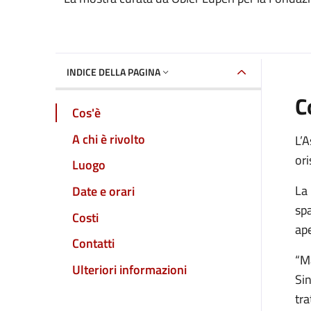
Dettaglio dell'event
INDICE DELLA PAGINA
C
Cos'è
A chi è rivolto
L’A
ori
Luogo
La 
Date e orari
spa
Costi
ape
Contatti
“Ma
Ulteriori informazioni
Sin
tra