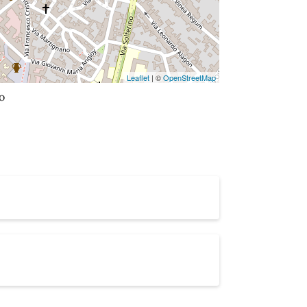
Leaflet
| ©
OpenStreetMap
o