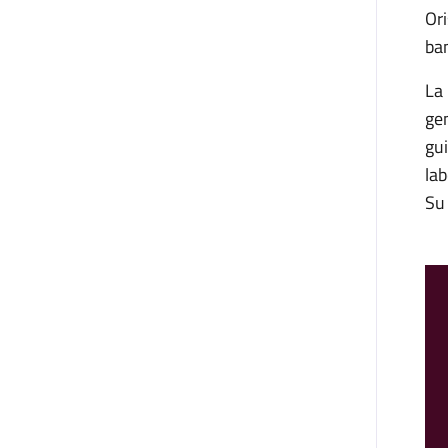
Ori
bam
La 
gen
gui
lab
Su