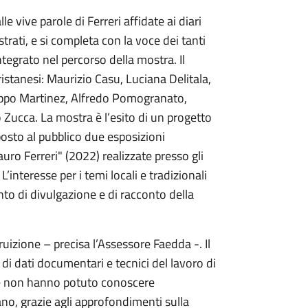
 vive parole di Ferreri affidate ai diari
istrati, e si completa con la voce dei tanti
egrato nel percorso della mostra. Il
istanesi: Maurizio Casu, Luciana Delitala,
lippo Martinez, Alfredo Pomogranato,
ucca. La mostra è l’esito di un progetto
oposto al pubblico due esposizioni
uro Ferreri" (2022) realizzate presso gli
’interesse per i temi locali e tradizionali
nto di divulgazione e di racconto della
fruizione – precisa l’Assessore Faedda -. Il
 di dati documentari e tecnici del lavoro di
che non hanno potuto conoscere
lano, grazie agli approfondimenti sulla