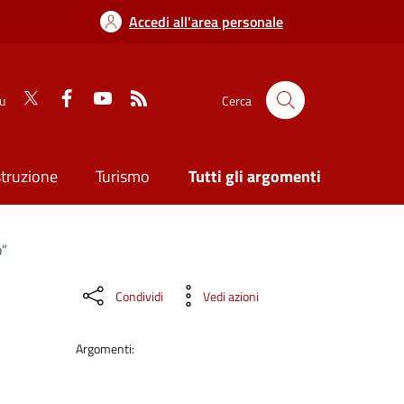
Accedi all'area personale
su
Cerca
struzione
Turismo
Tutti gli argomenti
o”
Condividi
Vedi azioni
Argomenti: