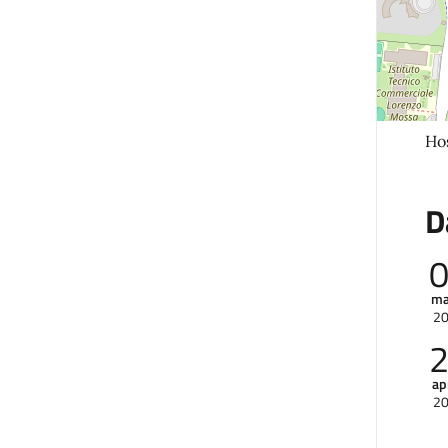
Hos
D
ma
2
ap
2