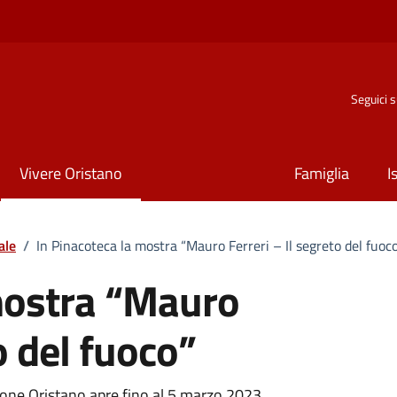
Seguici 
Vivere Oristano
Famiglia
I
ale
/
In Pinacoteca la mostra “Mauro Ferreri – Il segreto del fuoc
mostra “Mauro
o del fuoco”
ione Oristano apre fino al 5 marzo 2023