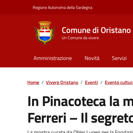
Vai ai contenuti
Vai al Footer
Regione Autonoma della Sardegna
Comune di Oristano
Un Comune da vivere
Amministrazione
Novità
Servizi
Home
/
Vivere Oristano
/
Eventi
/
Evento cultur
In Pinacoteca la 
Ferreri – Il segret
La mostra curata da Obler Luperi per la Fondaz