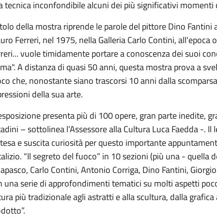
 tecnica inconfondibile alcuni dei più significativi momenti de
titolo della mostra riprende le parole del pittore Dino Fantini
ro Ferreri, nel 1975, nella Galleria Carlo Contini, all'epoca
reri... vuole timidamente portare a conoscenza dei suoi conci
ma". A distanza di quasi 50 anni, questa mostra prova a svel
co che, nonostante siano trascorsi 10 anni dalla scomparsa de
ressioni della sua arte.
esposizione presenta più di 100 opere, gran parte inedite, gra
tadini – sottolinea l’Assessore alla Cultura Luca Faedda -. Il 
ttesa e suscita curiosità per questo importante appuntament
alizio. “Il segreto del fuoco” in 10 sezioni (più una - quella
apasco, Carlo Contini, Antonio Corriga, Dino Fantini, Giorgio Fa
 una serie di approfondimenti tematici su molti aspetti poc
tura più tradizionale agli astratti e alla scultura, dalla grafica
dotto”.