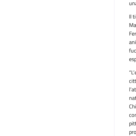
una
Il 
Mau
Fer
ani
fuo
esp
“L’
cit
l’a
nat
Chi
con
pit
pro