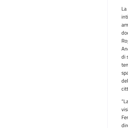
La 
int
ami
doc
Ro
An
di 
tem
spa
del
cit
“La
vis
Fe
dir