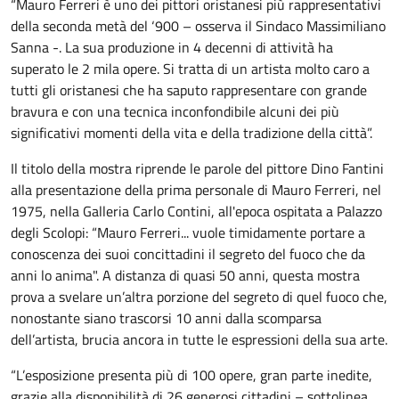
“Mauro Ferreri è uno dei pittori oristanesi più rappresentativi
della seconda metà del ‘900 – osserva il Sindaco Massimiliano
Sanna -. La sua produzione in 4 decenni di attività ha
superato le 2 mila opere. Si tratta di un artista molto caro a
tutti gli oristanesi che ha saputo rappresentare con grande
bravura e con una tecnica inconfondibile alcuni dei più
significativi momenti della vita e della tradizione della città”.
Il titolo della mostra riprende le parole del pittore Dino Fantini
alla presentazione della prima personale di Mauro Ferreri, nel
1975, nella Galleria Carlo Contini, all'epoca ospitata a Palazzo
degli Scolopi: “Mauro Ferreri... vuole timidamente portare a
conoscenza dei suoi concittadini il segreto del fuoco che da
anni lo anima". A distanza di quasi 50 anni, questa mostra
prova a svelare un’altra porzione del segreto di quel fuoco che,
nonostante siano trascorsi 10 anni dalla scomparsa
dell’artista, brucia ancora in tutte le espressioni della sua arte.
“L’esposizione presenta più di 100 opere, gran parte inedite,
grazie alla disponibilità di 26 generosi cittadini – sottolinea