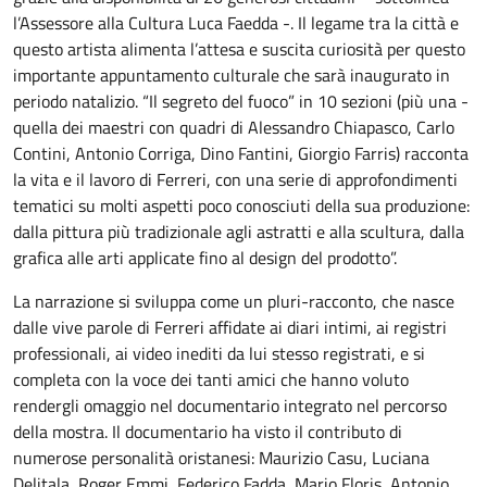
l’Assessore alla Cultura Luca Faedda -. Il legame tra la città e
questo artista alimenta l’attesa e suscita curiosità per questo
importante appuntamento culturale che sarà inaugurato in
periodo natalizio. “Il segreto del fuoco” in 10 sezioni (più una -
quella dei maestri con quadri di Alessandro Chiapasco, Carlo
Contini, Antonio Corriga, Dino Fantini, Giorgio Farris) racconta
la vita e il lavoro di Ferreri, con una serie di approfondimenti
tematici su molti aspetti poco conosciuti della sua produzione:
dalla pittura più tradizionale agli astratti e alla scultura, dalla
grafica alle arti applicate fino al design del prodotto”.
La narrazione si sviluppa come un pluri-racconto, che nasce
dalle vive parole di Ferreri affidate ai diari intimi, ai registri
professionali, ai video inediti da lui stesso registrati, e si
completa con la voce dei tanti amici che hanno voluto
rendergli omaggio nel documentario integrato nel percorso
della mostra. Il documentario ha visto il contributo di
numerose personalità oristanesi: Maurizio Casu, Luciana
Delitala, Roger Emmi, Federico Fadda, Mario Floris, Antonio