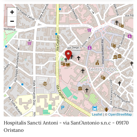
+
−
Leaflet
| ©
OpenStreetMap
Hospitalis Sancti Antoni - via Sant’Antonio s.n.c - 09170
Oristano