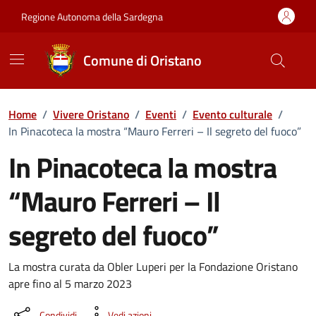
Vai ai contenuti
Vai al Footer
Regione Autonoma della Sardegna
Comune di Oristano
Home
/
Vivere Oristano
/
Eventi
/
Evento culturale
/
In Pinacoteca la mostra “Mauro Ferreri – Il segreto del fuoco”
In Pinacoteca la mostra
“Mauro Ferreri – Il
segreto del fuoco”
Dettaglio dell'evento
La mostra curata da Obler Luperi per la Fondazione Oristano
apre fino al 5 marzo 2023
Condividi
Vedi azioni