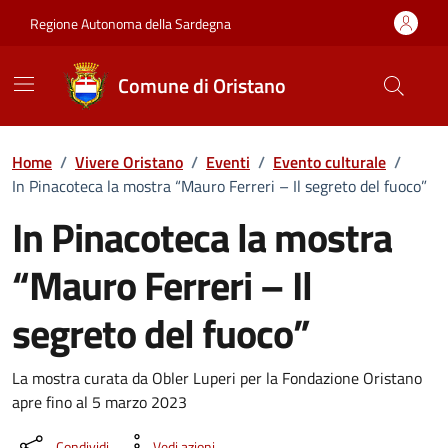
Vai ai contenuti
Vai al Footer
Regione Autonoma della Sardegna
Comune di Oristano
Home
/
Vivere Oristano
/
Eventi
/
Evento culturale
/
In Pinacoteca la mostra “Mauro Ferreri – Il segreto del fuoco”
In Pinacoteca la mostra
“Mauro Ferreri – Il
segreto del fuoco”
Dettaglio dell'evento
La mostra curata da Obler Luperi per la Fondazione Oristano
apre fino al 5 marzo 2023
Condividi
Vedi azioni