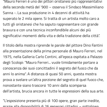
“Mauro Ferreri è uno dei pittori oristanesi più rappresentativi
della seconda metà del ‘900 – osserva il Sindaco Massimiliano
Sanna -. La sua produzione in 4 decenni di attività ha
superato le 2 mila opere. Si tratta di un artista molto caro a
tutti gli oristanesi che ha saputo rappresentare con grande
bravura e con una tecnica inconfondibile alcuni dei più
significativi momenti della vita e della tradizione della città”.
Il titolo della mostra riprende le parole del pittore Dino Fantini
alla presentazione della prima personale di Mauro Ferreri, nel
1975, nella Galleria Carlo Contini, all'epoca ospitata a Palazzo
degli Scolopi: “Mauro Ferreri... vuole timidamente portare a
conoscenza dei suoi concittadini il segreto del fuoco che da
anni lo anima". A distanza di quasi 50 anni, questa mostra
prova a svelare un’altra porzione del segreto di quel fuoco che,
nonostante siano trascorsi 10 anni dalla scomparsa
dell’artista, brucia ancora in tutte le espressioni della sua arte.
“L’esposizione presenta più di 100 opere, gran parte inedite,
grazie alla disponibilità di 26 generosi cittadini – sottolinea