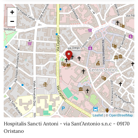
+
−
Leaflet
| ©
OpenStreetMap
Hospitalis Sancti Antoni - via Sant’Antonio s.n.c - 09170
Oristano