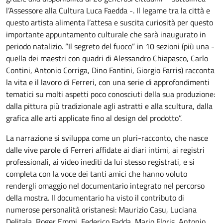
l’Assessore alla Cultura Luca Faedda -. Il legame tra la città e
questo artista alimenta l’attesa e suscita curiosità per questo
importante appuntamento culturale che sarà inaugurato in
periodo natalizio. “Il segreto del fuoco” in 10 sezioni (più una -
quella dei maestri con quadri di Alessandro Chiapasco, Carlo
Contini, Antonio Corriga, Dino Fantini, Giorgio Farris) racconta
la vita e il lavoro di Ferreri, con una serie di approfondimenti
tematici su molti aspetti poco conosciuti della sua produzione:
dalla pittura più tradizionale agli astratti e alla scultura, dalla
grafica alle arti applicate fino al design del prodotto”.
La narrazione si sviluppa come un pluri-racconto, che nasce
dalle vive parole di Ferreri affidate ai diari intimi, ai registri
professionali, ai video inediti da lui stesso registrati, e si
completa con la voce dei tanti amici che hanno voluto
rendergli omaggio nel documentario integrato nel percorso
della mostra. Il documentario ha visto il contributo di
numerose personalità oristanesi: Maurizio Casu, Luciana
Delitala, Roger Emmi, Federico Fadda, Mario Floris, Antonio