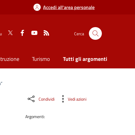
Accedi all'area personale
su
Cerca
struzione
Turismo
Tutti gli argomenti
o”
Condividi
Vedi azioni
Argomenti: