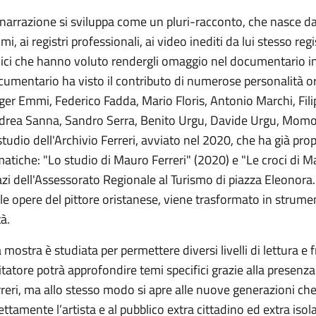
narrazione si sviluppa come un pluri-racconto, che nasce dalle
imi, ai registri professionali, ai video inediti da lui stesso reg
ci che hanno voluto rendergli omaggio nel documentario int
umentario ha visto il contributo di numerose personalità or
ger Emmi, Federico Fadda, Mario Floris, Antonio Marchi, Fi
drea Sanna, Sandro Serra, Benito Urgu, Davide Urgu, Momo Z
studio dell'Archivio Ferreri, avviato nel 2020, che ha già pr
atiche: "Lo studio di Mauro Ferreri" (2020) e "Le croci di Ma
zi dell'Assessorato Regionale al Turismo di piazza Eleonora. L
le opere del pittore oristanese, viene trasformato in strume
tà.
 mostra è studiata per permettere diversi livelli di lettura e 
itatore potrà approfondire temi specifici grazie alla presenza
rreri, ma allo stesso modo si apre alle nuove generazioni 
ettamente l’artista e al pubblico extra cittadino ed extra iso