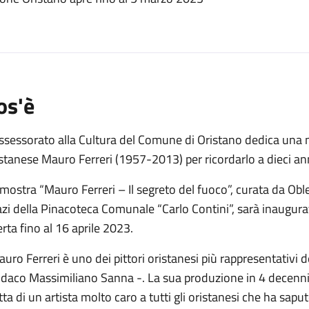
o
os'è
ssessorato alla Cultura del Comune di Oristano dedica una mo
stanese Mauro Ferreri (1957-2013) per ricordarlo a dieci an
mostra “Mauro Ferreri – Il segreto del fuoco”, curata da Obl
zi della Pinacoteca Comunale “Carlo Contini”, sarà inaugura
rta fino al 16 aprile 2023.
uro Ferreri è uno dei pittori oristanesi più rappresentativi 
daco Massimiliano Sanna -. La sua produzione in 4 decenni di
tta di un artista molto caro a tutti gli oristanesi che ha sa