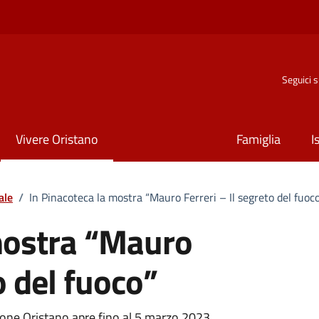
Seguici 
Vivere Oristano
Famiglia
I
ale
/
In Pinacoteca la mostra “Mauro Ferreri – Il segreto del fuoc
mostra “Mauro
o del fuoco”
ione Oristano apre fino al 5 marzo 2023