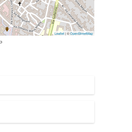
Leaflet
| ©
OpenStreetMap
o