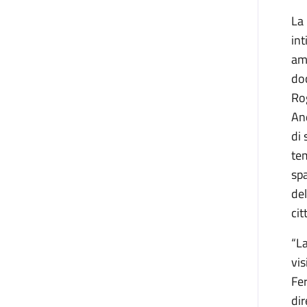
La 
int
ami
doc
Ro
An
di 
tem
spa
del
cit
“La
vis
Fe
dir