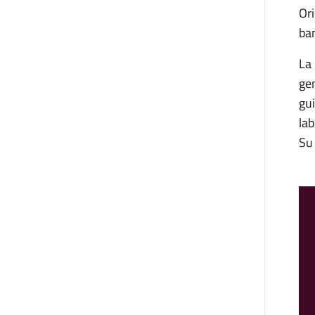
Ori
bam
La 
gen
gui
lab
Su