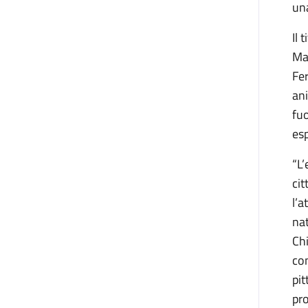
una
Il 
Mau
Fer
ani
fuo
esp
“L’
cit
l’a
nat
Chi
con
pit
pro