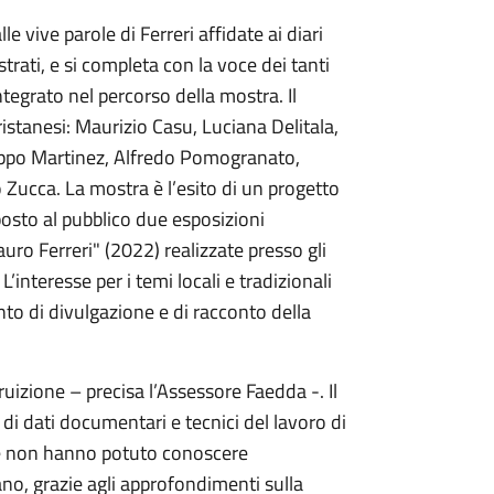
 vive parole di Ferreri affidate ai diari
istrati, e si completa con la voce dei tanti
egrato nel percorso della mostra. Il
istanesi: Maurizio Casu, Luciana Delitala,
lippo Martinez, Alfredo Pomogranato,
ucca. La mostra è l’esito di un progetto
oposto al pubblico due esposizioni
uro Ferreri" (2022) realizzate presso gli
’interesse per i temi locali e tradizionali
nto di divulgazione e di racconto della
fruizione – precisa l’Assessore Faedda -. Il
 di dati documentari e tecnici del lavoro di
che non hanno potuto conoscere
lano, grazie agli approfondimenti sulla