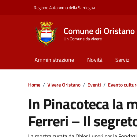
Vai ai contenuti
Vai al Footer
Regione Autonoma della Sardegna
Comune di Oristano
Un Comune da vivere
Amministrazione
Novità
Servizi
Home
/
Vivere Oristano
/
Eventi
/
Evento cultur
In Pinacoteca la 
Ferreri – Il segret
La mostra curata da Obler Luperi per la Fondaz