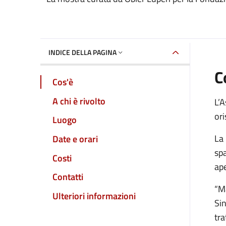
Dettaglio dell'event
INDICE DELLA PAGINA
C
Cos'è
A chi è rivolto
L’A
ori
Luogo
La 
Date e orari
spa
Costi
ape
Contatti
“Ma
Ulteriori informazioni
Sin
tra