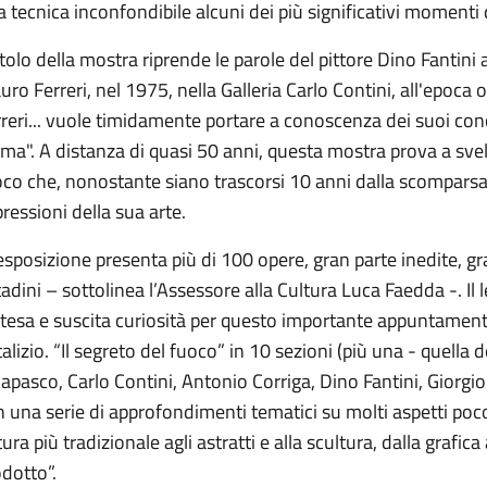
 tecnica inconfondibile alcuni dei più significativi momenti de
titolo della mostra riprende le parole del pittore Dino Fantini
ro Ferreri, nel 1975, nella Galleria Carlo Contini, all'epoca
reri... vuole timidamente portare a conoscenza dei suoi conci
ma". A distanza di quasi 50 anni, questa mostra prova a svel
co che, nonostante siano trascorsi 10 anni dalla scomparsa de
ressioni della sua arte.
esposizione presenta più di 100 opere, gran parte inedite, gra
tadini – sottolinea l’Assessore alla Cultura Luca Faedda -. Il 
ttesa e suscita curiosità per questo importante appuntament
alizio. “Il segreto del fuoco” in 10 sezioni (più una - quella
apasco, Carlo Contini, Antonio Corriga, Dino Fantini, Giorgio Fa
 una serie di approfondimenti tematici su molti aspetti poc
tura più tradizionale agli astratti e alla scultura, dalla grafica
dotto”.