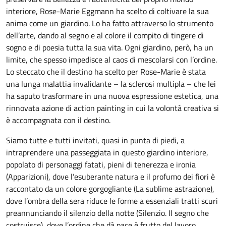
interiore, Rose-Marie Eggmann ha scelto di coltivare la sua
anima come un giardino. Lo ha fatto attraverso lo strumento
dell’arte, dando al segno e al colore il compito di tingere di
sogno e di poesia tutta la sua vita. Ogni giardino, però, ha un
limite, che spesso impedisce al caos di mescolarsi con l’ordine.
Lo steccato che il destino ha scelto per Rose-Marie è stata
una lunga malattia invalidante – la sclerosi multipla – che lei
ha saputo trasformare in una nuova espressione estetica, una
rinnovata azione di action painting in cui la volontà creativa si
è accompagnata con il destino.
Siamo tutte e tutti invitati, quasi in punta di piedi, a
intraprendere una passeggiata in questo giardino interiore,
popolato di personaggi fatati, pieni di tenerezza e ironia
(Apparizioni), dove l’esuberante natura e il profumo dei fiori è
raccontato da un colore gorgogliante (La sublime astrazione),
dove l’ombra della sera riduce le forme a essenziali tratti scuri
preannunciando il silenzio della notte (Silenzio. Il segno che
costruisce), dove l’ordine che dà pace è frutto del lavoro