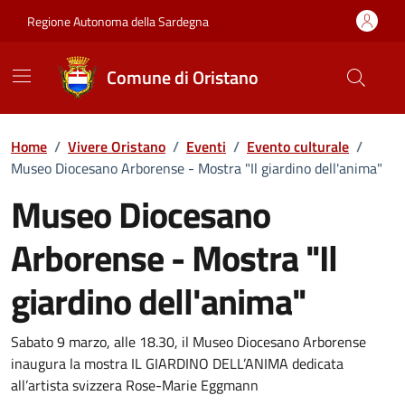
Vai ai contenuti
Vai al Footer
Regione Autonoma della Sardegna
Comune di Oristano
Home
/
Vivere Oristano
/
Eventi
/
Evento culturale
/
Museo Diocesano Arborense - Mostra "Il giardino dell'anima"
Museo Diocesano
Arborense - Mostra "Il
giardino dell'anima"
Dettaglio dell'evento
Sabato 9 marzo, alle 18.30, il Museo Diocesano Arborense
inaugura la mostra IL GIARDINO DELL’ANIMA dedicata
all’artista svizzera Rose-Marie Eggmann