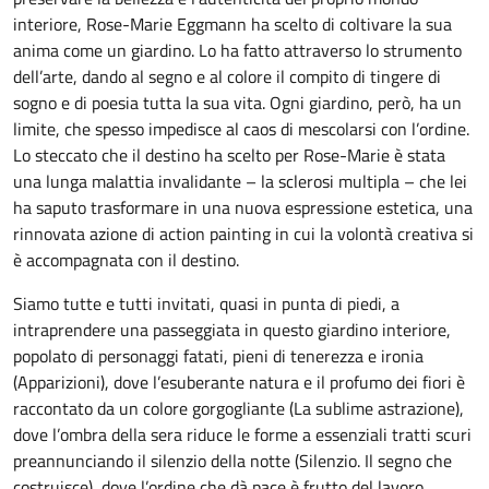
interiore, Rose-Marie Eggmann ha scelto di coltivare la sua
anima come un giardino. Lo ha fatto attraverso lo strumento
dell’arte, dando al segno e al colore il compito di tingere di
sogno e di poesia tutta la sua vita. Ogni giardino, però, ha un
limite, che spesso impedisce al caos di mescolarsi con l’ordine.
Lo steccato che il destino ha scelto per Rose-Marie è stata
una lunga malattia invalidante – la sclerosi multipla – che lei
ha saputo trasformare in una nuova espressione estetica, una
rinnovata azione di action painting in cui la volontà creativa si
è accompagnata con il destino.
Siamo tutte e tutti invitati, quasi in punta di piedi, a
intraprendere una passeggiata in questo giardino interiore,
popolato di personaggi fatati, pieni di tenerezza e ironia
(Apparizioni), dove l’esuberante natura e il profumo dei fiori è
raccontato da un colore gorgogliante (La sublime astrazione),
dove l’ombra della sera riduce le forme a essenziali tratti scuri
preannunciando il silenzio della notte (Silenzio. Il segno che
costruisce), dove l’ordine che dà pace è frutto del lavoro