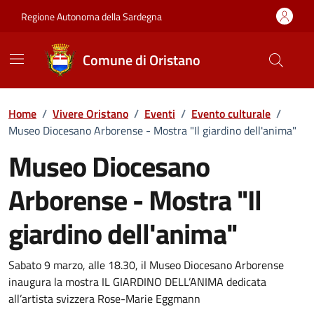
Vai ai contenuti
Vai al Footer
Regione Autonoma della Sardegna
Comune di Oristano
Home
/
Vivere Oristano
/
Eventi
/
Evento culturale
/
Museo Diocesano Arborense - Mostra "Il giardino dell'anima"
Museo Diocesano
Arborense - Mostra "Il
giardino dell'anima"
Dettaglio dell'evento
Sabato 9 marzo, alle 18.30, il Museo Diocesano Arborense
inaugura la mostra IL GIARDINO DELL’ANIMA dedicata
all’artista svizzera Rose-Marie Eggmann