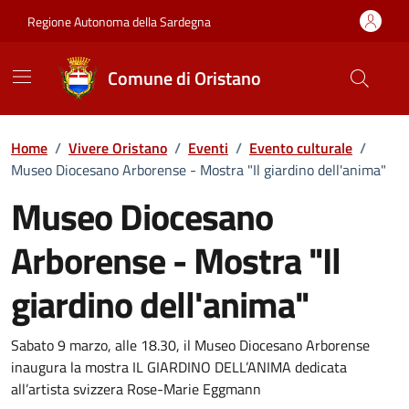
Vai ai contenuti
Vai al Footer
Regione Autonoma della Sardegna
Comune di Oristano
Home
/
Vivere Oristano
/
Eventi
/
Evento culturale
/
Museo Diocesano Arborense - Mostra "Il giardino dell'anima"
Museo Diocesano
Arborense - Mostra "Il
giardino dell'anima"
Dettaglio dell'evento
Sabato 9 marzo, alle 18.30, il Museo Diocesano Arborense
inaugura la mostra IL GIARDINO DELL’ANIMA dedicata
all’artista svizzera Rose-Marie Eggmann