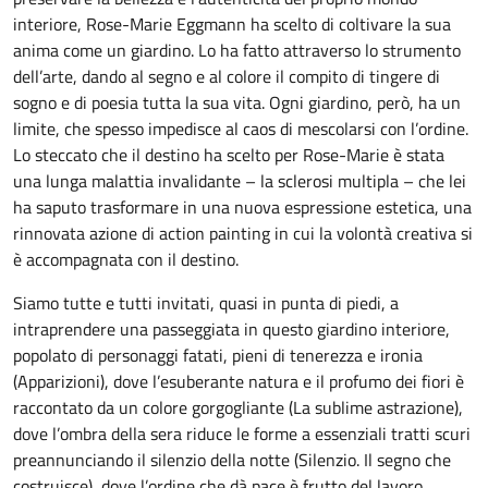
interiore, Rose-Marie Eggmann ha scelto di coltivare la sua
anima come un giardino. Lo ha fatto attraverso lo strumento
dell’arte, dando al segno e al colore il compito di tingere di
sogno e di poesia tutta la sua vita. Ogni giardino, però, ha un
limite, che spesso impedisce al caos di mescolarsi con l’ordine.
Lo steccato che il destino ha scelto per Rose-Marie è stata
una lunga malattia invalidante – la sclerosi multipla – che lei
ha saputo trasformare in una nuova espressione estetica, una
rinnovata azione di action painting in cui la volontà creativa si
è accompagnata con il destino.
Siamo tutte e tutti invitati, quasi in punta di piedi, a
intraprendere una passeggiata in questo giardino interiore,
popolato di personaggi fatati, pieni di tenerezza e ironia
(Apparizioni), dove l’esuberante natura e il profumo dei fiori è
raccontato da un colore gorgogliante (La sublime astrazione),
dove l’ombra della sera riduce le forme a essenziali tratti scuri
preannunciando il silenzio della notte (Silenzio. Il segno che
costruisce), dove l’ordine che dà pace è frutto del lavoro