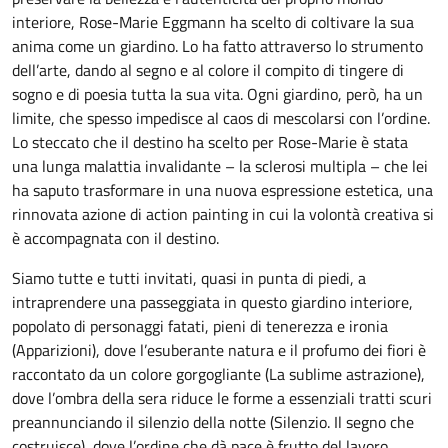
interiore, Rose-Marie Eggmann ha scelto di coltivare la sua
anima come un giardino. Lo ha fatto attraverso lo strumento
dell’arte, dando al segno e al colore il compito di tingere di
sogno e di poesia tutta la sua vita. Ogni giardino, però, ha un
limite, che spesso impedisce al caos di mescolarsi con l’ordine.
Lo steccato che il destino ha scelto per Rose-Marie è stata
una lunga malattia invalidante – la sclerosi multipla – che lei
ha saputo trasformare in una nuova espressione estetica, una
rinnovata azione di action painting in cui la volontà creativa si
è accompagnata con il destino.
Siamo tutte e tutti invitati, quasi in punta di piedi, a
intraprendere una passeggiata in questo giardino interiore,
popolato di personaggi fatati, pieni di tenerezza e ironia
(Apparizioni), dove l’esuberante natura e il profumo dei fiori è
raccontato da un colore gorgogliante (La sublime astrazione),
dove l’ombra della sera riduce le forme a essenziali tratti scuri
preannunciando il silenzio della notte (Silenzio. Il segno che
costruisce), dove l’ordine che dà pace è frutto del lavoro