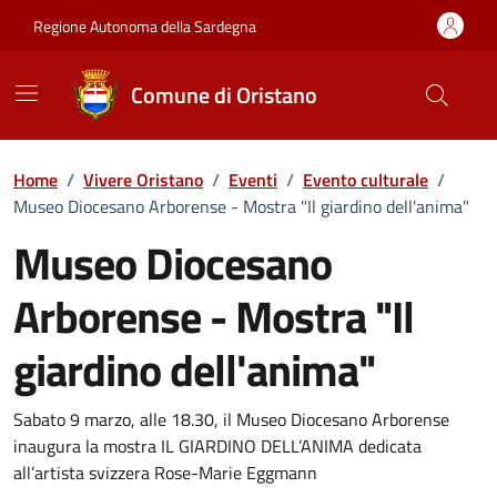
Vai ai contenuti
Vai al Footer
Regione Autonoma della Sardegna
Comune di Oristano
Home
/
Vivere Oristano
/
Eventi
/
Evento culturale
/
Museo Diocesano Arborense - Mostra "Il giardino dell'anima"
Museo Diocesano
Arborense - Mostra "Il
giardino dell'anima"
Dettaglio dell'evento
Sabato 9 marzo, alle 18.30, il Museo Diocesano Arborense
inaugura la mostra IL GIARDINO DELL’ANIMA dedicata
all’artista svizzera Rose-Marie Eggmann