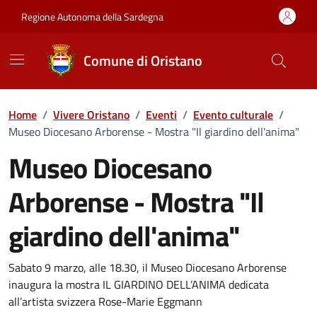
Vai ai contenuti
Vai al Footer
Regione Autonoma della Sardegna
Comune di Oristano
Home
/
Vivere Oristano
/
Eventi
/
Evento culturale
/
Museo Diocesano Arborense - Mostra "Il giardino dell'anima"
Museo Diocesano
Arborense - Mostra "Il
giardino dell'anima"
Dettaglio dell'evento
Sabato 9 marzo, alle 18.30, il Museo Diocesano Arborense
inaugura la mostra IL GIARDINO DELL’ANIMA dedicata
all’artista svizzera Rose-Marie Eggmann