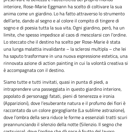
interiore, Rose-Marie Eggmann ha scelto di coltivare la sua
anima come un giardino. Lo ha fatto attraverso lo strumento
dell’arte, dando al segno e al colore il compito di tingere di
sogno e di poesia tutta la sua vita. Ogni giardino, però, ha un
limite, che spesso impedisce al caos di mescolarsi con l’ordine.
Lo steccato che il destino ha scelto per Rose-Marie è stata
una lunga malattia invalidante – la sclerosi multipla – che lei
ha saputo trasformare in una nuova espressione estetica, una
rinnovata azione di action painting in cui la volontà creativa si
è accompagnata con il destino.
Siamo tutte e tutti invitati, quasi in punta di piedi, a
intraprendere una passeggiata in questo giardino interiore,
popolato di personaggi fatati, pieni di tenerezza e ironia
(Apparizioni), dove l’esuberante natura e il profumo dei fiori è
raccontato da un colore gorgogliante (La sublime astrazione),
dove l’ombra della sera riduce le forme a essenziali tratti scuri
preannunciando il silenzio della notte (Silenzio. Il segno che
costruisce), dove l’ordine che dà pace è frutto del lavoro