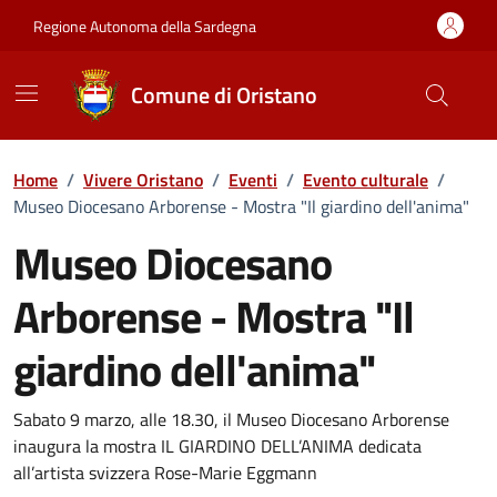
Vai ai contenuti
Vai al Footer
Regione Autonoma della Sardegna
Comune di Oristano
Home
/
Vivere Oristano
/
Eventi
/
Evento culturale
/
Museo Diocesano Arborense - Mostra "Il giardino dell'anima"
Museo Diocesano
Arborense - Mostra "Il
giardino dell'anima"
Dettaglio dell'evento
Sabato 9 marzo, alle 18.30, il Museo Diocesano Arborense
inaugura la mostra IL GIARDINO DELL’ANIMA dedicata
all’artista svizzera Rose-Marie Eggmann