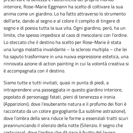
interiore, Rose-Marie Eggmann ha scelto di coltivare la sua
anima come un giardino. Lo ha fatto attraverso lo strumento
dell’arte, dando al segno e al colore il compito di tingere di
sogno e di poesia tutta la sua vita. Ogni giardino, però, ha un
limite, che spesso impedisce al caos di mescolarsi con l’ordine.
Lo steccato che il destino ha scelto per Rose-Marie è stata
una lunga malattia invalidante – la sclerosi multipla – che lei
ha saputo trasformare in una nuova espressione estetica, una
rinnovata azione di action painting in cui la volontà creativa si
è accompagnata con il destino.
Siamo tutte e tutti invitati, quasi in punta di piedi, a
intraprendere una passeggiata in questo giardino interiore,
popolato di personaggi fatati, pieni di tenerezza e ironia
(Apparizioni), dove l’esuberante natura e il profumo dei fiori è
raccontato da un colore gorgogliante (La sublime astrazione),
dove l’ombra della sera riduce le forme a essenziali tratti scuri
preannunciando il silenzio della notte (Silenzio. Il segno che
costruisce), dove l’ordine che dà pace è frutto del lavoro