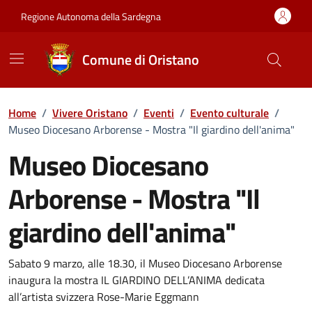
Vai ai contenuti
Vai al Footer
Regione Autonoma della Sardegna
Comune di Oristano
Home
/
Vivere Oristano
/
Eventi
/
Evento culturale
/
Museo Diocesano Arborense - Mostra "Il giardino dell'anima"
Museo Diocesano
Arborense - Mostra "Il
giardino dell'anima"
Dettaglio dell'evento
Sabato 9 marzo, alle 18.30, il Museo Diocesano Arborense
inaugura la mostra IL GIARDINO DELL’ANIMA dedicata
all’artista svizzera Rose-Marie Eggmann