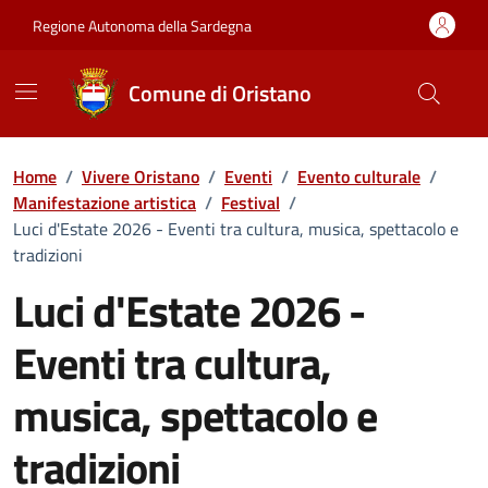
Vai ai contenuti
Vai al Footer
Regione Autonoma della Sardegna
Comune di Oristano
Home
/
Vivere Oristano
/
Eventi
/
Evento culturale
/
Manifestazione artistica
/
Festival
/
Luci d'Estate 2026 - Eventi tra cultura, musica, spettacolo e
tradizioni
Luci d'Estate 2026 -
Eventi tra cultura,
musica, spettacolo e
tradizioni