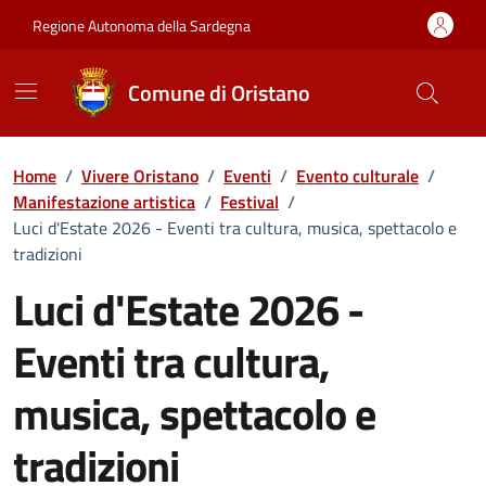
Vai ai contenuti
Vai al Footer
Regione Autonoma della Sardegna
Comune di Oristano
Home
/
Vivere Oristano
/
Eventi
/
Evento culturale
/
Manifestazione artistica
/
Festival
/
Luci d'Estate 2026 - Eventi tra cultura, musica, spettacolo e
tradizioni
Luci d'Estate 2026 -
Eventi tra cultura,
musica, spettacolo e
tradizioni