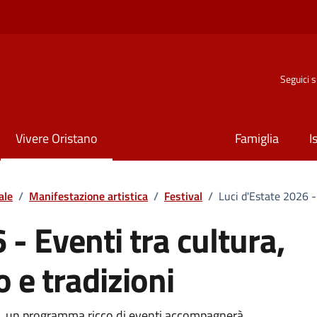
Seguici 
Vivere Oristano
Famiglia
I
ale
/
Manifestazione artistica
/
Festival
/
Luci d'Estate 2026 -
 - Eventi tra cultura,
 e tradizioni
de, un programma ricco di eventi accompagnerà