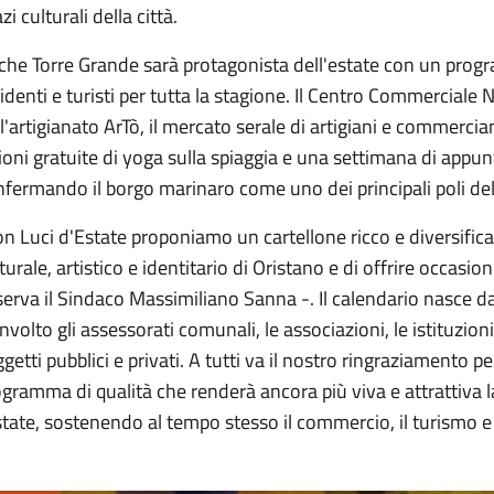
zi culturali della città.
che Torre Grande sarà protagonista dell'estate con un pr
identi e turisti per tutta la stagione. Il Centro Commercial
l'artigianato ArTò, il mercato serale di artigiani e commercian
ioni gratuite di yoga sulla spiaggia e una settimana di appu
fermando il borgo marinaro come uno dei principali poli dell
n Luci d'Estate proponiamo un cartellone ricco e diversificat
turale, artistico e identitario di Oristano e di offrire occasion
erva il Sindaco Massimiliano Sanna -. Il calendario nasce 
nvolto gli assessorati comunali, le associazioni, le istituzioni
getti pubblici e privati. A tutti va il nostro ringraziamento p
gramma di qualità che renderà ancora più viva e attrattiva l
state, sostenendo al tempo stesso il commercio, il turismo e 