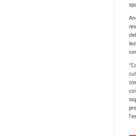
spa
An
res
del
lez
con
“Co
cul
oss
coi
sog
pro
l'e