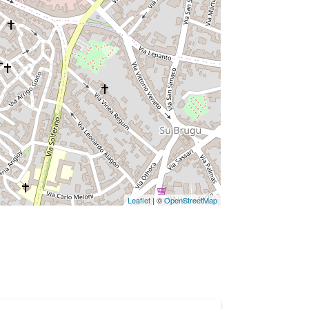
Leaflet
| ©
OpenStreetMap