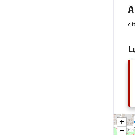
A
cit
L
+
−