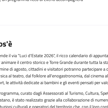
o
os'è
nde il via "Luci d'Estate 2026", il ricco calendario di app
 animare il centro storico e Torre Grande durante tutta la st
mine di agosto, cittadini e visitatori potranno partecipare a 
ica al teatro, dal folklore all'enogastronomia, dal cinema 
rt, le attività dedicate ai bambini e gli eventi pensati per va
programma, curato dagli Assessorati al Turismo, Cultura, Spe
stano, è stato realizzato grazie alla collaborazione di numeros
ituzioni culturali e operatori del territorio che, con il loro co