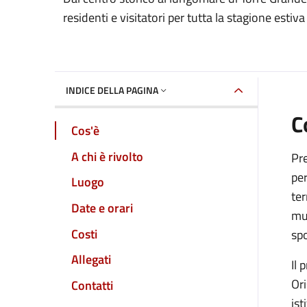
Dettaglio dell'event
residenti e visitatori per tutta la stagione estiva
INDICE DELLA PAGINA
C
Cos'è
A chi è rivolto
Pre
per
Luogo
ter
Date e orari
mus
Costi
spo
Allegati
Il 
Ori
Contatti
ist