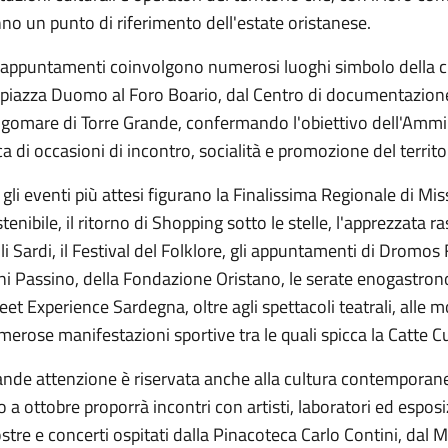
no un punto di riferimento dell'estate oristanese.
i appuntamenti coinvolgono numerosi luoghi simbolo della ci
piazza Duomo al Foro Boario, dal Centro di documentazione de
ngomare di Torre Grande, confermando l'obiettivo dell'Ammin
ca di occasioni di incontro, socialità e promozione del territo
 gli eventi più attesi figurano la Finalissima Regionale di Miss
tenibile, il ritorno di Shopping sotto le stelle, l'apprezzata r
li Sardi, il Festival del Folklore, gli appuntamenti di Dromos F
i Passino, della Fondazione Oristano, le serate enogastron
eet Experience Sardegna, oltre agli spettacoli teatrali, alle m
erose manifestazioni sportive tra le quali spicca la Catte C
nde attenzione è riservata anche alla cultura contemporanea
o a ottobre proporrà incontri con artisti, laboratori ed esposi
tre e concerti ospitati dalla Pinacoteca Carlo Contini, dal 