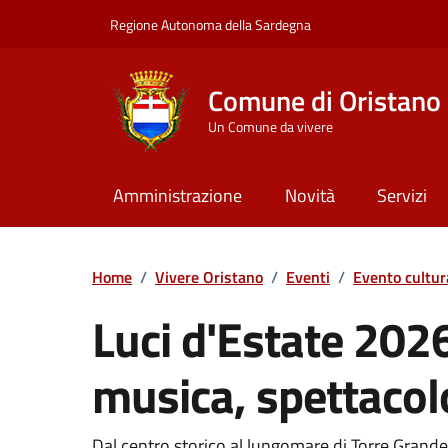
Vai ai contenuti
Vai al Footer
Regione Autonoma della Sardegna
Comune di Oristano
Un Comune da vivere
Amministrazione
Novità
Servizi
Home
/
Vivere Oristano
/
Eventi
/
Evento cultur
Luci d'Estate 2026
musica, spettacolo
Dal centro storico al lungomare di Torre Gran