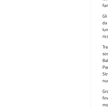
fan
Gl
da 
lu
ric
Tra
sos
Bal
Pan
Str
num
Gra
fin
mos