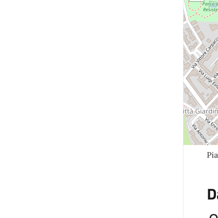
Pia
D