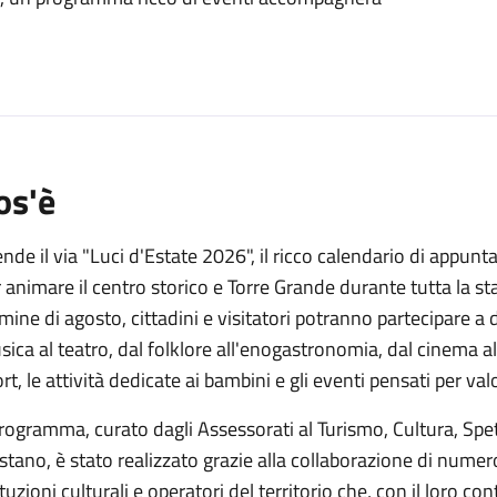
o
os'è
nde il via "Luci d'Estate 2026", il ricco calendario di app
 animare il centro storico e Torre Grande durante tutta la st
mine di agosto, cittadini e visitatori potranno partecipare a 
ica al teatro, dal folklore all'enogastronomia, dal cinema 
rt, le attività dedicate ai bambini e gli eventi pensati per va
programma, curato dagli Assessorati al Turismo, Cultura, Spe
stano, è stato realizzato grazie alla collaborazione di numeros
ituzioni culturali e operatori del territorio che, con il loro co