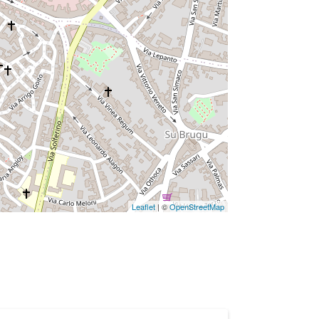
Leaflet
| ©
OpenStreetMap