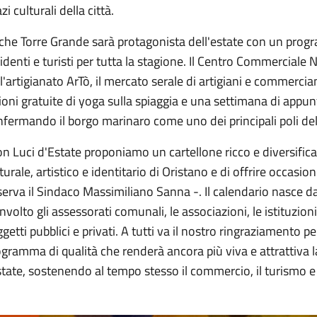
zi culturali della città.
che Torre Grande sarà protagonista dell'estate con un pr
identi e turisti per tutta la stagione. Il Centro Commercial
l'artigianato ArTò, il mercato serale di artigiani e commercian
ioni gratuite di yoga sulla spiaggia e una settimana di appu
fermando il borgo marinaro come uno dei principali poli dell
n Luci d'Estate proponiamo un cartellone ricco e diversificat
turale, artistico e identitario di Oristano e di offrire occasion
erva il Sindaco Massimiliano Sanna -. Il calendario nasce 
nvolto gli assessorati comunali, le associazioni, le istituzioni
getti pubblici e privati. A tutti va il nostro ringraziamento p
gramma di qualità che renderà ancora più viva e attrattiva l
state, sostenendo al tempo stesso il commercio, il turismo e 