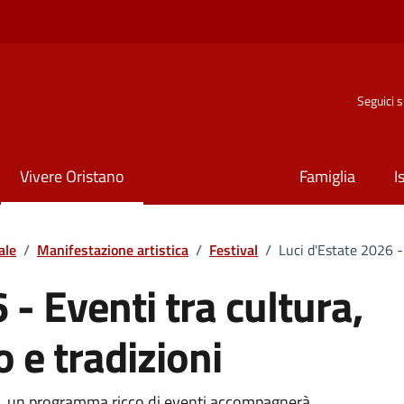
Seguici 
Vivere Oristano
Famiglia
I
ale
/
Manifestazione artistica
/
Festival
/
Luci d'Estate 2026 -
 - Eventi tra cultura,
 e tradizioni
de, un programma ricco di eventi accompagnerà