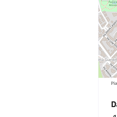
Pia
D