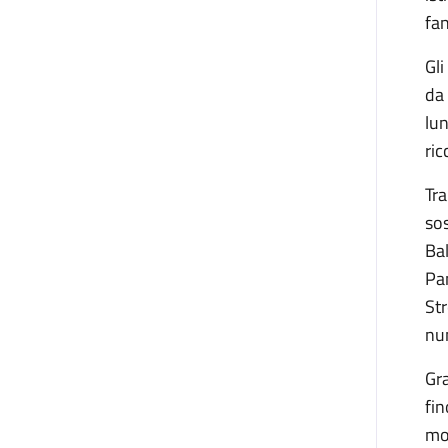
fan
Gl
da 
lu
ric
Tra
sos
Bal
Pan
Str
num
Gra
fin
mos