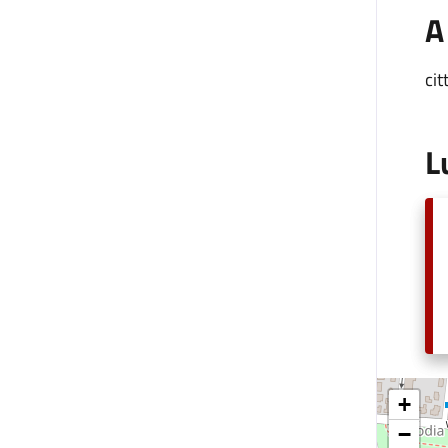
A
cit
L
+
−