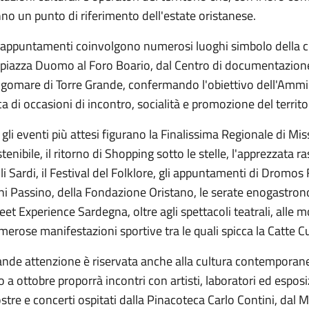
no un punto di riferimento dell'estate oristanese.
i appuntamenti coinvolgono numerosi luoghi simbolo della ci
piazza Duomo al Foro Boario, dal Centro di documentazione de
ngomare di Torre Grande, confermando l'obiettivo dell'Ammin
ca di occasioni di incontro, socialità e promozione del territo
 gli eventi più attesi figurano la Finalissima Regionale di Miss
tenibile, il ritorno di Shopping sotto le stelle, l'apprezzata r
li Sardi, il Festival del Folklore, gli appuntamenti di Dromos F
i Passino, della Fondazione Oristano, le serate enogastron
eet Experience Sardegna, oltre agli spettacoli teatrali, alle m
erose manifestazioni sportive tra le quali spicca la Catte C
nde attenzione è riservata anche alla cultura contemporanea
o a ottobre proporrà incontri con artisti, laboratori ed esposi
tre e concerti ospitati dalla Pinacoteca Carlo Contini, dal 