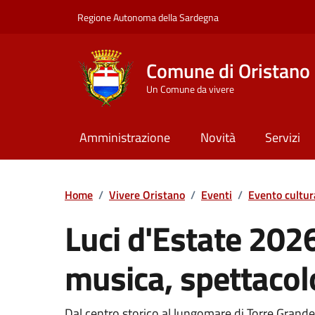
Vai ai contenuti
Vai al Footer
Regione Autonoma della Sardegna
Comune di Oristano
Un Comune da vivere
Amministrazione
Novità
Servizi
Home
/
Vivere Oristano
/
Eventi
/
Evento cultur
Luci d'Estate 2026
musica, spettacolo
Dal centro storico al lungomare di Torre Gran