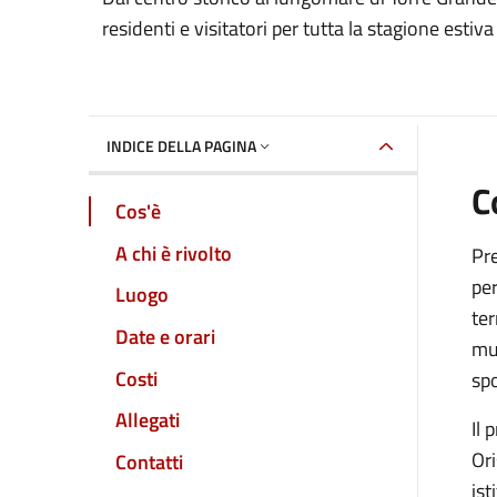
Dettaglio dell'event
residenti e visitatori per tutta la stagione estiva
INDICE DELLA PAGINA
C
Cos'è
A chi è rivolto
Pre
per
Luogo
ter
Date e orari
mus
Costi
spo
Allegati
Il 
Ori
Contatti
ist