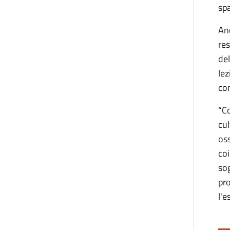
spa
An
res
del
lez
con
“Co
cul
oss
coi
sog
pro
l'e