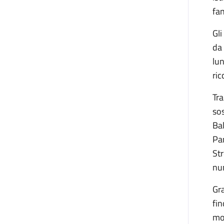
fan
Gl
da 
lu
ric
Tra
sos
Bal
Pan
Str
num
Gra
fin
mos