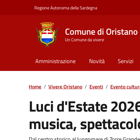
Vai ai contenuti
Vai al Footer
Regione Autonoma della Sardegna
Comune di Oristano
Un Comune da vivere
Amministrazione
Novità
Servizi
Home
/
Vivere Oristano
/
Eventi
/
Evento cultur
Luci d'Estate 2026
musica, spettacolo
Dal centro storico al lungomare di Torre Gran