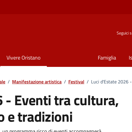
Seguici 
Vivere Oristano
Famiglia
I
ale
/
Manifestazione artistica
/
Festival
/
Luci d'Estate 2026 -
 - Eventi tra cultura,
 e tradizioni
de, un programma ricco di eventi accompagnerà