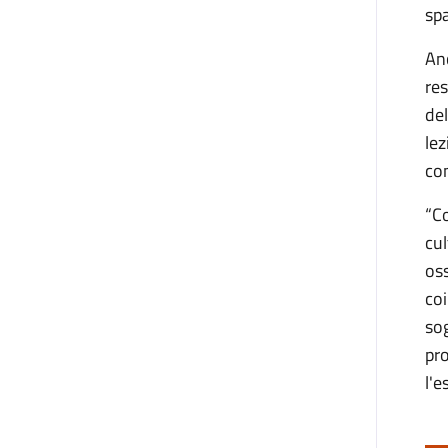
spa
An
res
del
lez
con
“Co
cul
oss
coi
sog
pro
l'e