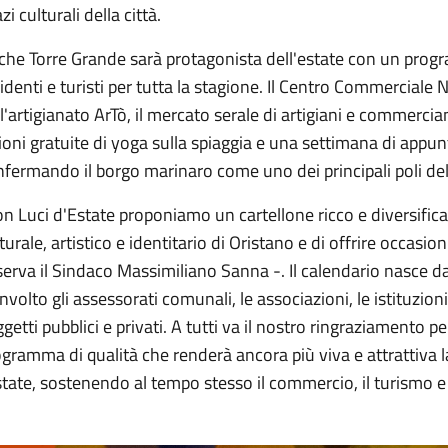
zi culturali della città.
che Torre Grande sarà protagonista dell'estate con un pr
identi e turisti per tutta la stagione. Il Centro Commercial
l'artigianato ArTò, il mercato serale di artigiani e commercian
ioni gratuite di yoga sulla spiaggia e una settimana di appu
fermando il borgo marinaro come uno dei principali poli dell
n Luci d'Estate proponiamo un cartellone ricco e diversificat
turale, artistico e identitario di Oristano e di offrire occasion
erva il Sindaco Massimiliano Sanna -. Il calendario nasce 
nvolto gli assessorati comunali, le associazioni, le istituzioni
getti pubblici e privati. A tutti va il nostro ringraziamento p
gramma di qualità che renderà ancora più viva e attrattiva l
state, sostenendo al tempo stesso il commercio, il turismo e 