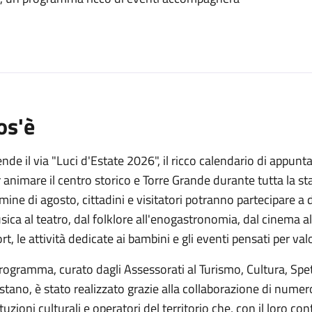
o
os'è
nde il via "Luci d'Estate 2026", il ricco calendario di app
 animare il centro storico e Torre Grande durante tutta la st
mine di agosto, cittadini e visitatori potranno partecipare a 
ica al teatro, dal folklore all'enogastronomia, dal cinema 
rt, le attività dedicate ai bambini e gli eventi pensati per va
programma, curato dagli Assessorati al Turismo, Cultura, Spe
stano, è stato realizzato grazie alla collaborazione di numeros
ituzioni culturali e operatori del territorio che, con il loro co