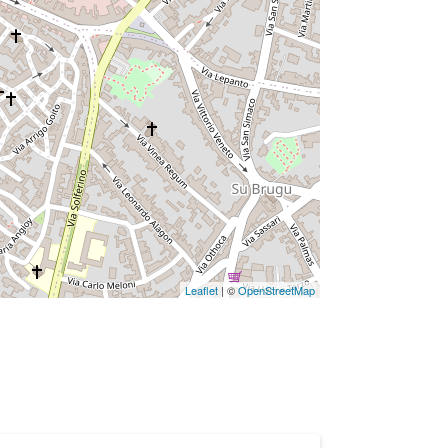
Leaflet
| ©
OpenStreetMap