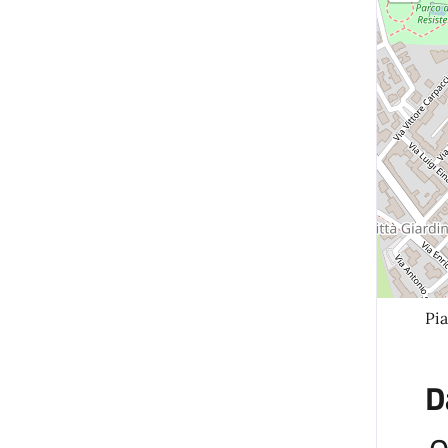
Pia
D