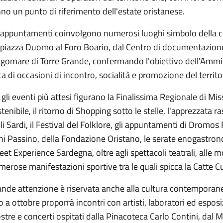
no un punto di riferimento dell'estate oristanese.
i appuntamenti coinvolgono numerosi luoghi simbolo della ci
piazza Duomo al Foro Boario, dal Centro di documentazione de
ngomare di Torre Grande, confermando l'obiettivo dell'Ammin
ca di occasioni di incontro, socialità e promozione del territo
 gli eventi più attesi figurano la Finalissima Regionale di Miss
tenibile, il ritorno di Shopping sotto le stelle, l'apprezzata r
li Sardi, il Festival del Folklore, gli appuntamenti di Dromos F
i Passino, della Fondazione Oristano, le serate enogastron
eet Experience Sardegna, oltre agli spettacoli teatrali, alle m
erose manifestazioni sportive tra le quali spicca la Catte C
nde attenzione è riservata anche alla cultura contemporanea
o a ottobre proporrà incontri con artisti, laboratori ed esposi
tre e concerti ospitati dalla Pinacoteca Carlo Contini, dal 