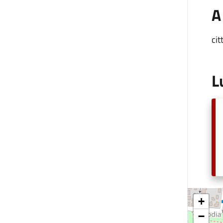
A
cit
L
+
−