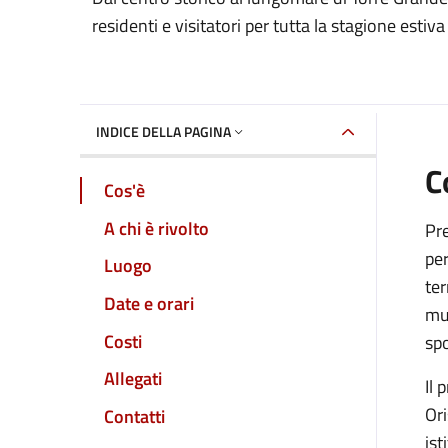
Dettaglio dell'event
residenti e visitatori per tutta la stagione estiva
INDICE DELLA PAGINA
C
Cos'è
A chi è rivolto
Pre
per
Luogo
ter
Date e orari
mus
Costi
spo
Allegati
Il 
Ori
Contatti
ist