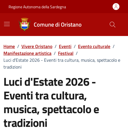
Vai ai contenuti
Vai al Footer
Regione Autonoma della Sardegna
Comune di Oristano
Home
/
Vivere Oristano
/
Eventi
/
Evento culturale
/
Manifestazione artistica
/
Festival
/
Luci d'Estate 2026 - Eventi tra cultura, musica, spettacolo e
tradizioni
Luci d'Estate 2026 -
Eventi tra cultura,
musica, spettacolo e
tradizioni