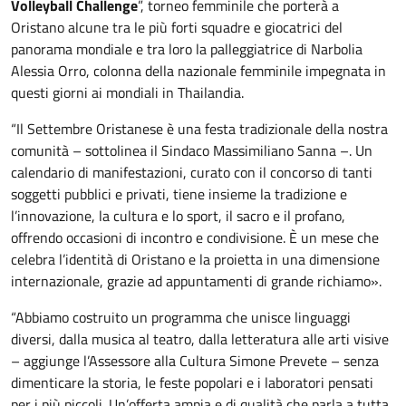
Volleyball Challenge
”, torneo femminile che porterà a
Oristano alcune tra le più forti squadre e giocatrici del
panorama mondiale e tra loro la palleggiatrice di Narbolia
Alessia Orro, colonna della nazionale femminile impegnata in
questi giorni ai mondiali in Thailandia.
“Il Settembre Oristanese è una festa tradizionale della nostra
comunità – sottolinea il Sindaco Massimiliano Sanna –. Un
calendario di manifestazioni, curato con il concorso di tanti
soggetti pubblici e privati, tiene insieme la tradizione e
l’innovazione, la cultura e lo sport, il sacro e il profano,
offrendo occasioni di incontro e condivisione. È un mese che
celebra l’identità di Oristano e la proietta in una dimensione
internazionale, grazie ad appuntamenti di grande richiamo».
“Abbiamo costruito un programma che unisce linguaggi
diversi, dalla musica al teatro, dalla letteratura alle arti visive
– aggiunge l’Assessore alla Cultura Simone Prevete – senza
dimenticare la storia, le feste popolari e i laboratori pensati
per i più piccoli. Un’offerta ampia e di qualità che parla a tutta