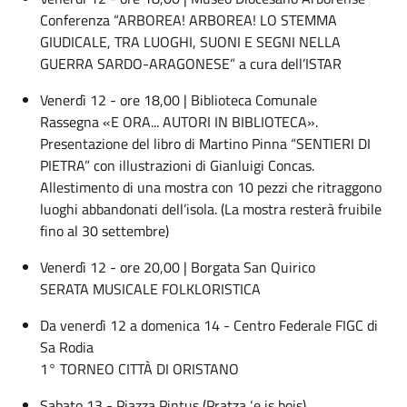
Conferenza “ARBOREA! ARBOREA! LO STEMMA
GIUDICALE, TRA LUOGHI, SUONI E SEGNI NELLA
GUERRA SARDO-ARAGONESE” a cura dell’ISTAR
Venerdì 12 - ore 18,00 | Biblioteca Comunale
Rassegna «E ORA... AUTORI IN BIBLIOTECA».
Presentazione del libro di Martino Pinna “SENTIERI DI
PIETRA” con illustrazioni di Gianluigi Concas.
Allestimento di una mostra con 10 pezzi che ritraggono
luoghi abbandonati dell’isola. (La mostra resterà fruibile
fino al 30 settembre)
Venerdì 12 - ore 20,00 | Borgata San Quirico
SERATA MUSICALE FOLKLORISTICA
Da venerdì 12 a domenica 14 - Centro Federale FIGC di
Sa Rodia
1° TORNEO CITTÀ DI ORISTANO
Sabato 13 - Piazza Pintus (Pratza ‘e is bois)