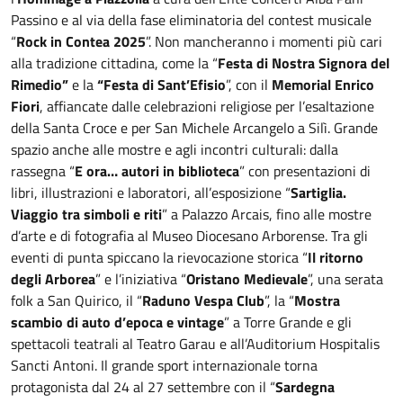
Passino e al via della fase eliminatoria del contest musicale
“
Rock in Contea 2025
”. Non mancheranno i momenti più cari
alla tradizione cittadina, come la “
Festa di Nostra Signora del
Rimedio”
e la
“Festa di Sant’Efisio
”, con il
Memorial Enrico
Fiori
,
affiancate dalle celebrazioni religiose per l’esaltazione
della Santa Croce e per San Michele Arcangelo a Silì. Grande
spazio anche alle mostre e agli incontri culturali: dalla
rassegna “
E ora… autori in biblioteca
” con presentazioni di
libri, illustrazioni e laboratori, all’esposizione “
Sartiglia.
Viaggio tra simboli e riti
” a Palazzo Arcais, fino alle mostre
d’arte e di fotografia al Museo Diocesano Arborense. Tra gli
eventi di punta spiccano la rievocazione storica “
Il ritorno
degli Arborea
” e l’iniziativa “
Oristano Medievale
”, una serata
folk a San Quirico, il “
Raduno Vespa Club
”, la “
Mostra
scambio di auto d’epoca e vintage
” a Torre Grande e gli
spettacoli teatrali al Teatro Garau e all’Auditorium Hospitalis
Sancti Antoni. Il grande sport internazionale torna
protagonista dal 24 al 27 settembre con il “
Sardegna