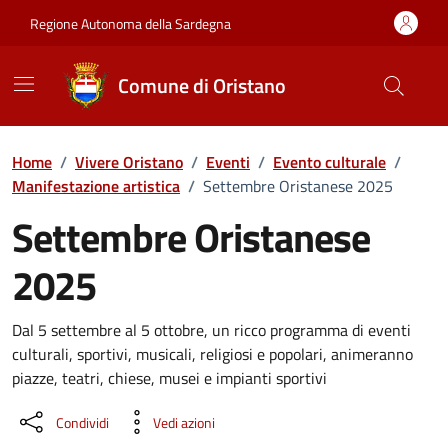
Vai ai contenuti
Vai al Footer
Regione Autonoma della Sardegna
Comune di Oristano
Home
/
Vivere Oristano
/
Eventi
/
Evento culturale
/
Manifestazione artistica
/
Settembre Oristanese 2025
Settembre Oristanese
2025
Dettaglio dell'evento
Dal 5 settembre al 5 ottobre, un ricco programma di eventi
culturali, sportivi, musicali, religiosi e popolari, animeranno
piazze, teatri, chiese, musei e impianti sportivi
Condividi
Vedi azioni