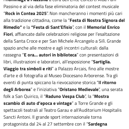
Passino e al via della fase eliminatoria del contest musicale
“
Rock in Contea 2025
”. Non mancheranno i momenti più cari
alla tradizione cittadina, come la “
Festa di Nostra Signora del
Rimedio”
e la
“Festa di Sant’Efisio
”, con il
Memorial Enrico
Fiori
,
affiancate dalle celebrazioni religiose per l’esaltazione
della Santa Croce e per San Michele Arcangelo a Silì. Grande
spazio anche alle mostre e agli incontri culturali: dalla
rassegna “
E ora… autori in biblioteca
” con presentazioni di
libri, illustrazioni e laboratori, all’esposizione “
Sartiglia.
Viaggio tra simboli e riti
” a Palazzo Arcais, fino alle mostre
d’arte e di fotografia al Museo Diocesano Arborense. Tra gli
eventi di punta spiccano la rievocazione storica “
Il ritorno
degli Arborea
” e l’iniziativa “
Oristano Medievale
”, una serata
folk a San Quirico, il “
Raduno Vespa Club
”, la “
Mostra
scambio di auto d’epoca e vintage
” a Torre Grande e gli
spettacoli teatrali al Teatro Garau e all’Auditorium Hospitalis
Sancti Antoni. Il grande sport internazionale torna
protagonista dal 24 al 27 settembre con il “
Sardegna