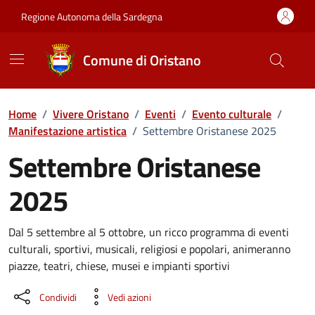
Vai ai contenuti
Vai al Footer
Regione Autonoma della Sardegna
Comune di Oristano
Home
/
Vivere Oristano
/
Eventi
/
Evento culturale
/
Manifestazione artistica
/
Settembre Oristanese 2025
Settembre Oristanese
2025
Dettaglio dell'evento
Dal 5 settembre al 5 ottobre, un ricco programma di eventi
culturali, sportivi, musicali, religiosi e popolari, animeranno
piazze, teatri, chiese, musei e impianti sportivi
Condividi
Vedi azioni