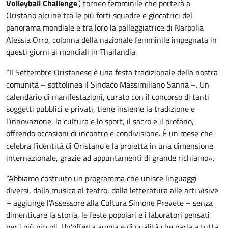
Volleyball Challenge
”, torneo femminile che porterà a
Oristano alcune tra le più forti squadre e giocatrici del
panorama mondiale e tra loro la palleggiatrice di Narbolia
Alessia Orro, colonna della nazionale femminile impegnata in
questi giorni ai mondiali in Thailandia.
“Il Settembre Oristanese è una festa tradizionale della nostra
comunità – sottolinea il Sindaco Massimiliano Sanna –. Un
calendario di manifestazioni, curato con il concorso di tanti
soggetti pubblici e privati, tiene insieme la tradizione e
l’innovazione, la cultura e lo sport, il sacro e il profano,
offrendo occasioni di incontro e condivisione. È un mese che
celebra l’identità di Oristano e la proietta in una dimensione
internazionale, grazie ad appuntamenti di grande richiamo».
“Abbiamo costruito un programma che unisce linguaggi
diversi, dalla musica al teatro, dalla letteratura alle arti visive
– aggiunge l’Assessore alla Cultura Simone Prevete – senza
dimenticare la storia, le feste popolari e i laboratori pensati
per i più piccoli. Un’offerta ampia e di qualità che parla a tutta