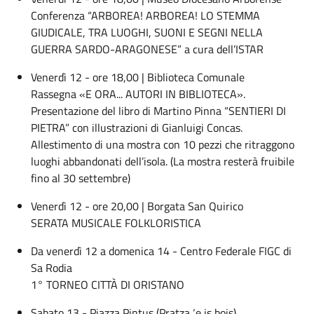
Conferenza “ARBOREA! ARBOREA! LO STEMMA
GIUDICALE, TRA LUOGHI, SUONI E SEGNI NELLA
GUERRA SARDO-ARAGONESE” a cura dell’ISTAR
Venerdì 12 - ore 18,00 | Biblioteca Comunale
Rassegna «E ORA... AUTORI IN BIBLIOTECA».
Presentazione del libro di Martino Pinna “SENTIERI DI
PIETRA” con illustrazioni di Gianluigi Concas.
Allestimento di una mostra con 10 pezzi che ritraggono
luoghi abbandonati dell’isola. (La mostra resterà fruibile
fino al 30 settembre)
Venerdì 12 - ore 20,00 | Borgata San Quirico
SERATA MUSICALE FOLKLORISTICA
Da venerdì 12 a domenica 14 - Centro Federale FIGC di
Sa Rodia
1° TORNEO CITTÀ DI ORISTANO
Sabato 13 - Piazza Pintus (Pratza ‘e is bois)