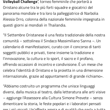
Volleyball Challenge
”, torneo femminile che porterà a
Oristano alcune tra le più forti squadre e giocatrici del
panorama mondiale e tra loro la palleggiatrice di Narbolia
Alessia Orro, colonna della nazionale femminile impegnata in
questi giorni ai mondiali in Thailandia.
“Il Settembre Oristanese è una festa tradizionale della nostra
comunità – sottolinea il Sindaco Massimiliano Sanna –. Un
calendario di manifestazioni, curato con il concorso di tanti
soggetti pubblici e privati, tiene insieme la tradizione e
l’innovazione, la cultura e lo sport, il sacro e il profano,
offrendo occasioni di incontro e condivisione. È un mese che
celebra l’identità di Oristano e la proietta in una dimensione
internazionale, grazie ad appuntamenti di grande richiamo».
“Abbiamo costruito un programma che unisce linguaggi
diversi, dalla musica al teatro, dalla letteratura alle arti visive
– aggiunge l’Assessore alla Cultura Simone Prevete – senza
dimenticare la storia, le feste popolari e i laboratori pensati
per i più piccoli. Un’offerta ampia e di qualità che parla a tutta