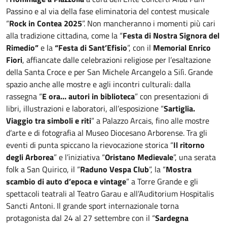
Passino e al via della fase eliminatoria del contest musicale
“
Rock in Contea 2025
”. Non mancheranno i momenti più cari
alla tradizione cittadina, come la “
Festa di Nostra Signora del
Rimedio”
e la
“Festa di Sant’Efisio
”, con il
Memorial Enrico
Fiori
,
affiancate dalle celebrazioni religiose per l’esaltazione
della Santa Croce e per San Michele Arcangelo a Silì. Grande
spazio anche alle mostre e agli incontri culturali: dalla
rassegna “
E ora… autori in biblioteca
” con presentazioni di
libri, illustrazioni e laboratori, all’esposizione “
Sartiglia.
Viaggio tra simboli e riti
” a Palazzo Arcais, fino alle mostre
d’arte e di fotografia al Museo Diocesano Arborense. Tra gli
eventi di punta spiccano la rievocazione storica “
Il ritorno
degli Arborea
” e l’iniziativa “
Oristano Medievale
”, una serata
folk a San Quirico, il “
Raduno Vespa Club
”, la “
Mostra
scambio di auto d’epoca e vintage
” a Torre Grande e gli
spettacoli teatrali al Teatro Garau e all’Auditorium Hospitalis
Sancti Antoni. Il grande sport internazionale torna
protagonista dal 24 al 27 settembre con il “
Sardegna