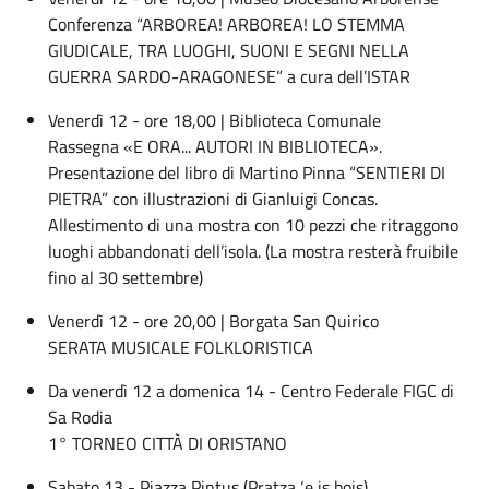
Conferenza “ARBOREA! ARBOREA! LO STEMMA
GIUDICALE, TRA LUOGHI, SUONI E SEGNI NELLA
GUERRA SARDO-ARAGONESE” a cura dell’ISTAR
Venerdì 12 - ore 18,00 | Biblioteca Comunale
Rassegna «E ORA... AUTORI IN BIBLIOTECA».
Presentazione del libro di Martino Pinna “SENTIERI DI
PIETRA” con illustrazioni di Gianluigi Concas.
Allestimento di una mostra con 10 pezzi che ritraggono
luoghi abbandonati dell’isola. (La mostra resterà fruibile
fino al 30 settembre)
Venerdì 12 - ore 20,00 | Borgata San Quirico
SERATA MUSICALE FOLKLORISTICA
Da venerdì 12 a domenica 14 - Centro Federale FIGC di
Sa Rodia
1° TORNEO CITTÀ DI ORISTANO
Sabato 13 - Piazza Pintus (Pratza ‘e is bois)