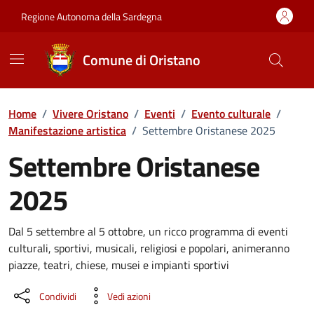
Vai ai contenuti
Vai al Footer
Regione Autonoma della Sardegna
Comune di Oristano
Home
/
Vivere Oristano
/
Eventi
/
Evento culturale
/
Manifestazione artistica
/
Settembre Oristanese 2025
Settembre Oristanese
2025
Dettaglio dell'evento
Dal 5 settembre al 5 ottobre, un ricco programma di eventi
culturali, sportivi, musicali, religiosi e popolari, animeranno
piazze, teatri, chiese, musei e impianti sportivi
Condividi
Vedi azioni