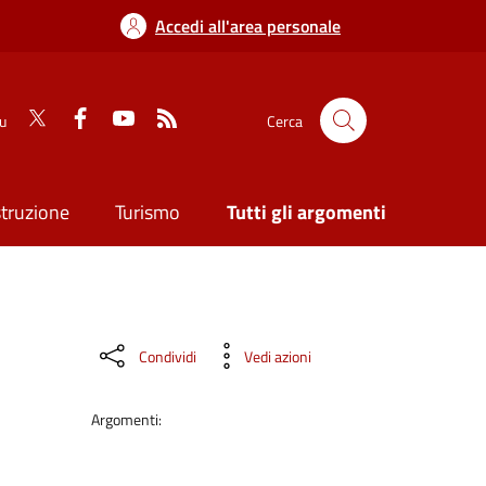
Accedi all'area personale
su
Cerca
struzione
Turismo
Tutti gli argomenti
Condividi
Vedi azioni
Argomenti: