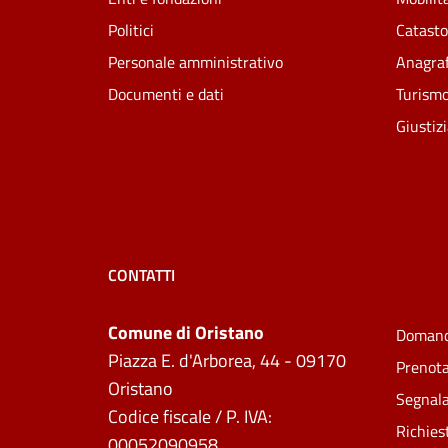
Politici
Catasto
Personale amministrativo
Anagraf
Documenti e dati
Turism
Giustiz
CONTATTI
Comune di Oristano
Domand
Piazza E. d'Arborea, 44 - 09170
Prenot
Oristano
Segnala
Codice fiscale / P. IVA:
Richies
00052090958