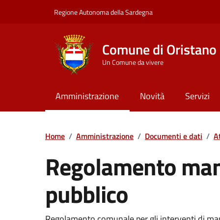
Vai ai contenuti
Vai al Footer
Regione Autonoma della Sardegna
Comune di Oristano
Un Comune da vivere
Amministrazione
Novità
Servizi
Home
/
Amministrazione
/
Documenti e dati
/
A
Regolamento man
pubblico
Dettaglio del documento
Regolamento comunale per gli interventi di ma