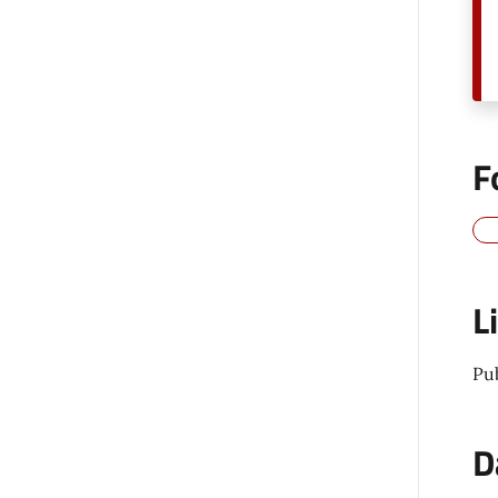
F
L
Pu
D