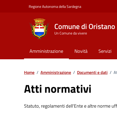
Vai ai contenuti
Vai al Footer
Regione Autonoma della Sardegna
Comune di Oristano
Un Comune da vivere
Amministrazione
Novità
Servizi
Home
/
Amministrazione
/
Documenti e dati
/
A
Atti normativi
Statuto, regolamenti dell'Ente e altre norme uffi