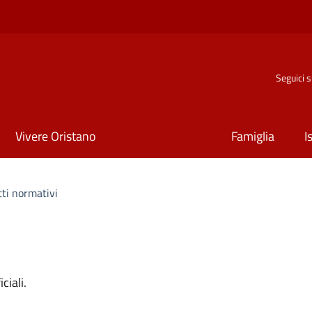
Seguici 
Vivere Oristano
Famiglia
I
tti normativi
ciali.