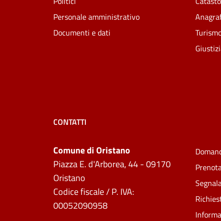
Politici
Catasto
Personale amministrativo
Anagraf
Documenti e dati
Turism
Giustiz
CONTATTI
Comune di Oristano
Domand
Piazza E. d'Arborea, 44 - 09170
Prenot
Oristano
Segnala
Codice fiscale / P. IVA:
Richies
00052090958
Informa