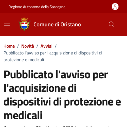
Vai ai contenuti
Vai al Footer
Regione Autonoma della Sardegna
Comune di Oristano
Home
/
Novità
/
Avvisi
/
Pubblicato l'avviso per l'acquisizione di dispositivi di
protezione e medicali
Pubblicato l'avviso per
l'acquisizione di
dispositivi di protezione e
medicali