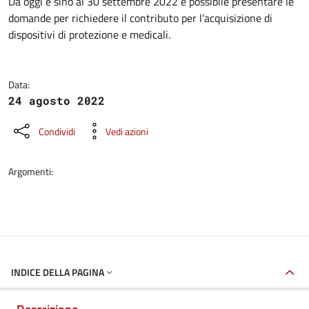
Dettagli della notizia
Da oggi e sino al 30 settembre 2022 è possibile presentare le
domande per richiedere il contributo per l’acquisizione di
dispositivi di protezione e medicali.
Data:
24 agosto 2022
Condividi
Vedi azioni
Argomenti:
INDICE DELLA PAGINA