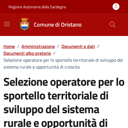
Vai ai contenuti
Vai al Footer
Regione Autonoma della Sardegna
Comune di Oristano
Home
/
Amministrazione
/
Documenti e dati
/
Documenti albo pretorio
/
Selezione operatore per lo sportello territoriale di sviluppo del
sistema rurale e opportunità di crescita
Selezione operatore per lo
sportello territoriale di
sviluppo del sistema
rurale e opportunità di