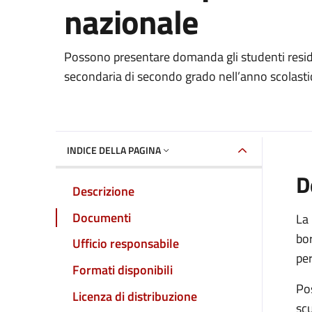
nazionale
Dettaglio del documento
Possono presentare domanda gli studenti residen
secondaria di secondo grado nell’anno scolas
INDICE DELLA PAGINA
D
Descrizione
Documenti
La 
bor
Ufficio responsabile
pe
Formati disponibili
Pos
Licenza di distribuzione
scu