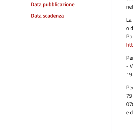
Data pubblicazione
ne
Data scadenza
La
o d
Por
htt
Per
- V
19
Per
79
07
e d