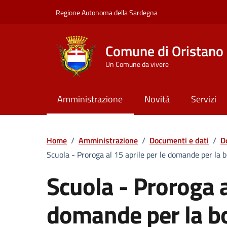
Vai ai contenuti
Vai al Footer
Regione Autonoma della Sardegna
Comune di Oristano
Un Comune da vivere
Amministrazione
Novità
Servizi
Home
/
Amministrazione
/
Documenti e dati
/
D
Scuola - Proroga al 15 aprile per le domande per la b
Scuola - Proroga a
domande per la bo