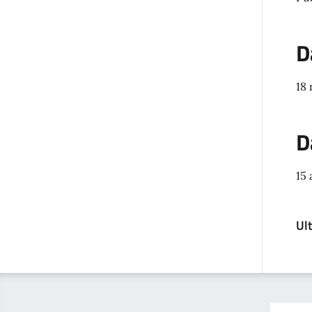
D
18
D
15 
Ul