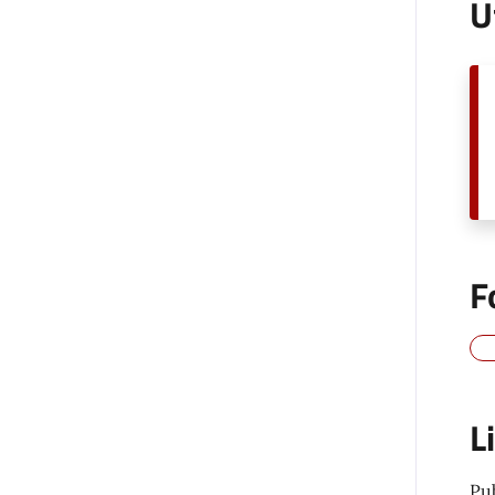
U
F
L
Pu