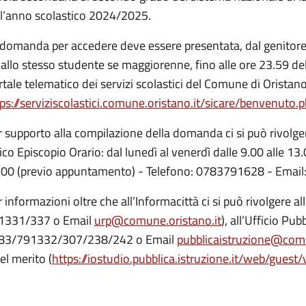
ll’anno scolastico 2024/2025.
 domanda per accedere deve essere presentata, dal genitore,
allo stesso studente se maggiorenne, fino alle ore 23.59 de
tale telematico dei servizi scolastici del Comune di Oristano 
ps://serviziscolastici.comune.oristano.it/sicare/benvenuto.
 supporto alla compilazione della domanda ci si può rivolge
ico Episcopio Orario: dal lunedì al venerdì dalle 9.00 alle 13
.00 (previo appuntamento) - Telefono: 0783791628 - Email
 informazioni oltre che all’Informacittà ci si può rivolgere all
1331/337 o Email
urp@comune.oristano.it
), all’Ufficio Pub
83/791332/307/238/242 o Email
pubblicaistruzione@comu
el merito (
https://iostudio.pubblica.istruzione.it/web/guest