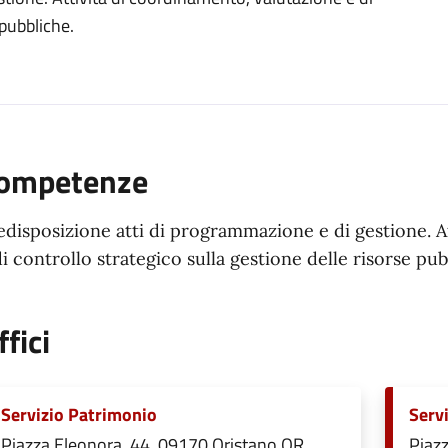
organizzativa
 pubbliche.
ompetenze
edisposizione atti di programmazione e di gestione. A
di controllo strategico sulla gestione delle risorse pub
ffici
Servizio Patrimonio
Servi
Piazza Eleonora, 44, 09170 Oristano OR,
Piazz