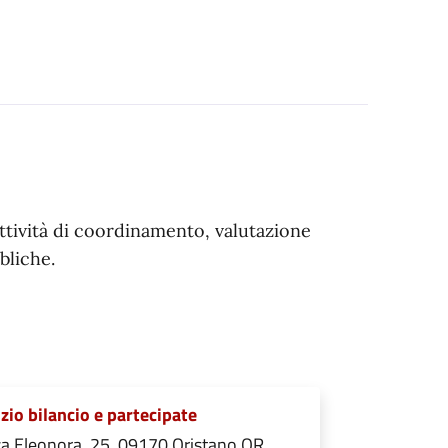
ttività di coordinamento, valutazione
bliche.
zio bilancio e partecipate
a Eleonora, 25, 09170 Oristano OR,