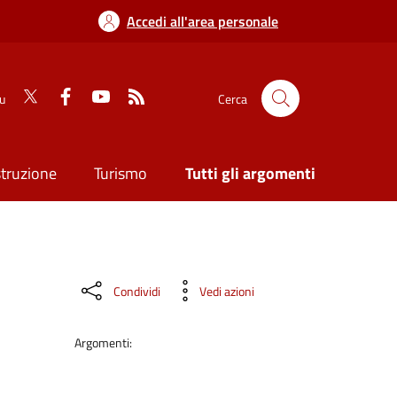
Accedi all'area personale
su
Cerca
struzione
Turismo
Tutti gli argomenti
Condividi
Vedi azioni
Argomenti: