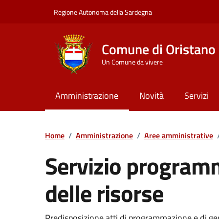
Vai ai contenuti
Vai al Footer
Regione Autonoma della Sardegna
Comune di Oristano
Un Comune da vivere
Amministrazione
Novità
Servizi
Home
/
Amministrazione
/
Aree amministrative
Servizio program
delle risorse
Predisposizione atti di programmazione e di ges