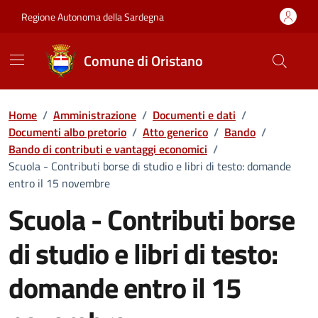
Vai ai contenuti
Vai al Footer
Regione Autonoma della Sardegna
Comune di Oristano
Home
/
Amministrazione
/
Documenti e dati
/
Documenti albo pretorio
/
Atto generico
/
Bando
/
Bando di contributi e vantaggi economici
/
Scuola - Contributi borse di studio e libri di testo: domande
entro il 15 novembre
Scuola - Contributi borse
di studio e libri di testo:
domande entro il 15