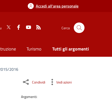
Accedi all'area personale
su
Cerca
struzione
Turismo
Tutti gli argomenti
. 2015/2016
Condividi
Vedi azioni
Argomenti: