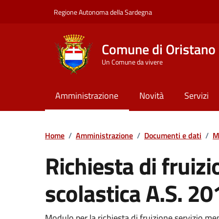
Vai ai contenuti
Vai al Footer
Regione Autonoma della Sardegna
Comune di Oristano
Un Comune da vivere
Amministrazione
Novità
Servizi
Home
/
Amministrazione
/
Documenti e dati
/
M
Richiesta di fruiz
scolastica A.S. 2
Dettaglio del documento
Modulo per la richiesta di fruizione servizio m