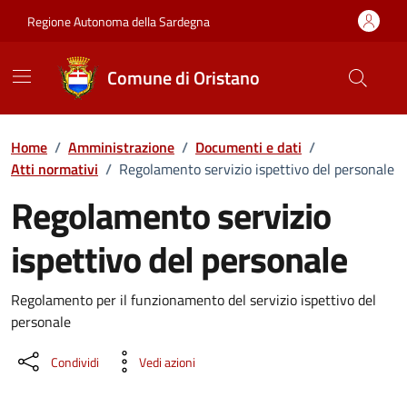
Vai ai contenuti
Vai al Footer
Regione Autonoma della Sardegna
Comune di Oristano
Home
/
Amministrazione
/
Documenti e dati
/
Atti normativi
/
Regolamento servizio ispettivo del personale
Regolamento servizio
ispettivo del personale
Dettaglio del documento
Regolamento per il funzionamento del servizio ispettivo del
personale
Condividi
Vedi azioni