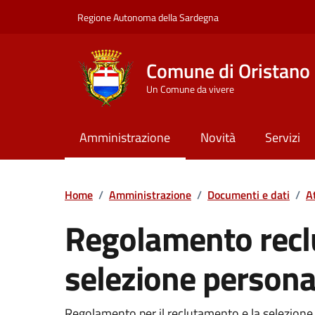
Vai ai contenuti
Vai al Footer
Regione Autonoma della Sardegna
Comune di Oristano
Un Comune da vivere
Amministrazione
Novità
Servizi
Home
/
Amministrazione
/
Documenti e dati
/
A
Regolamento recl
selezione persona
Dettaglio del documento
Regolamento per il reclutamento e la selezione