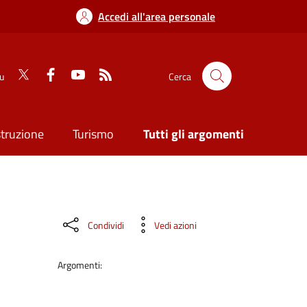
Accedi all'area personale
su
Cerca
struzione
Turismo
Tutti gli argomenti
Condividi
Vedi azioni
Argomenti: