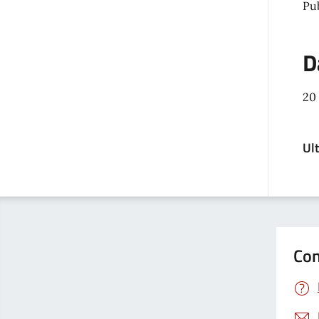
Pu
D
20
Ul
Con