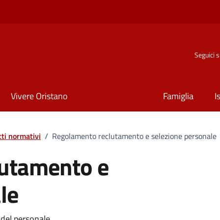
Seguici 
Vivere Oristano
Famiglia
I
tti normativi
/
Regolamento reclutamento e selezione personale
utamento e
le
 del personale