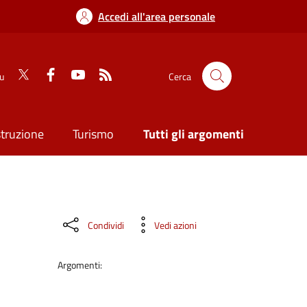
Accedi all'area personale
su
Cerca
struzione
Turismo
Tutti gli argomenti
Condividi
Vedi azioni
Argomenti: