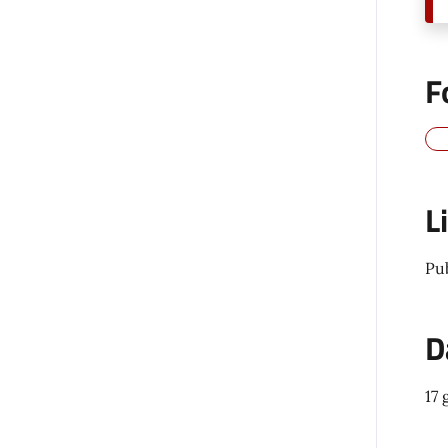
F
L
Pu
D
17 