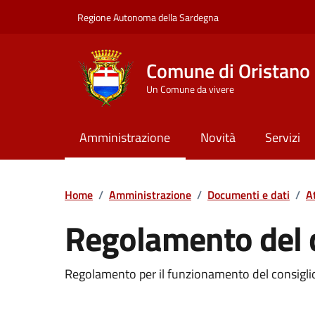
Vai ai contenuti
Vai al Footer
Regione Autonoma della Sardegna
Comune di Oristano
Un Comune da vivere
Amministrazione
Novità
Servizi
Home
/
Amministrazione
/
Documenti e dati
/
A
Regolamento del 
Dettaglio del documento
Regolamento per il funzionamento del consigl