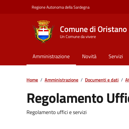
Vai ai contenuti
Vai al Footer
Regione Autonoma della Sardegna
Comune di Oristano
Un Comune da vivere
Amministrazione
Novità
Servizi
Home
/
Amministrazione
/
Documenti e dati
/
A
Regolamento Uffic
Dettaglio del documento
Regolamento uffici e servizi