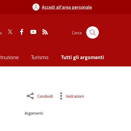
Accedi all'area personale
su
Cerca
struzione
Turismo
Tutti gli argomenti
Condividi
Vedi azioni
Argomenti: