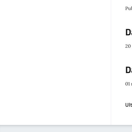
Pu
D
20
D
01
Ul