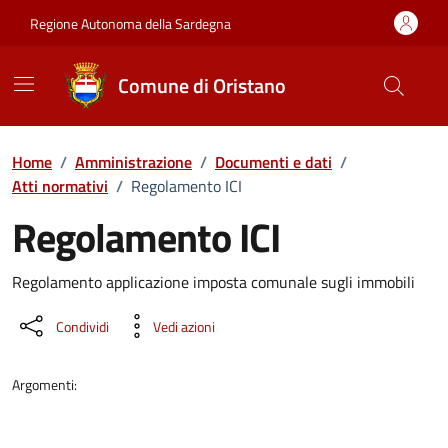
Vai ai contenuti
Vai al Footer
Regione Autonoma della Sardegna
Comune di Oristano
Home
/
Amministrazione
/
Documenti e dati
/
Atti normativi
/
Regolamento ICI
Regolamento ICI
Dettaglio del documento
Regolamento applicazione imposta comunale sugli immobili
Condividi
Vedi azioni
Argomenti: