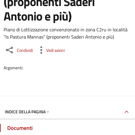
(proponenti Saderi
Antonio e più)
Dettaglio del documento
Piano di Lottizzazione convenzionato in zona C2ru in località
"Is Pastura Mannas" (proponenti Saderi Antonio e più)
Condividi
Vedi azioni
Argomenti:
INDICE DELLA PAGINA
Documenti