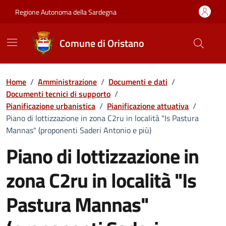
Vai ai contenuti
Vai al Footer
Regione Autonoma della Sardegna
Comune di Oristano
Home
/
Amministrazione
/
Documenti e dati
/
Documenti tecnici di supporto
/
Pianificazione urbanistica
/
Pianificazione attuativa
/
Piano di lottizzazione in zona C2ru in località "Is Pastura
Mannas" (proponenti Saderi Antonio e più)
Piano di lottizzazione in
zona C2ru in località "Is
Pastura Mannas"