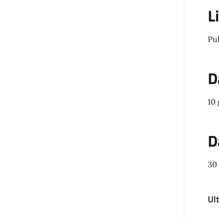
L
Pu
D
10
D
30
Ul