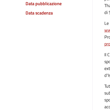
Data pubblicazione
Tha
di S
Data scadenza
Le 
ww
Pro
pr
Il 
spo
ext
d'I
Tut
sub
sp
acc