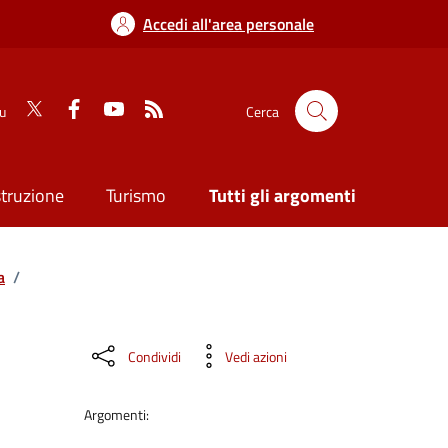
Accedi all'area personale
su
Cerca
struzione
Turismo
Tutti gli argomenti
a
/
Condividi
Vedi azioni
Argomenti: