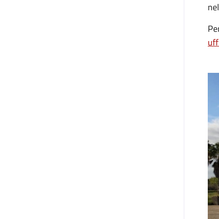
nel
Pe
uf