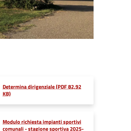
Determina dirigenziale (PDF 82,92
KB)
Modulo richiesta impianti sportivi
comunali - stagione sportiva 2025-