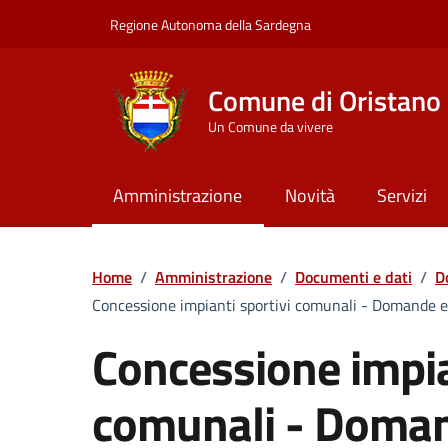
Vai ai contenuti
Vai al Footer
Regione Autonoma della Sardegna
Comune di Oristano
Un Comune da vivere
Amministrazione
Novità
Servizi
Home
/
Amministrazione
/
Documenti e dati
/
D
Concessione impianti sportivi comunali - Domande e
Concessione impia
comunali - Domand