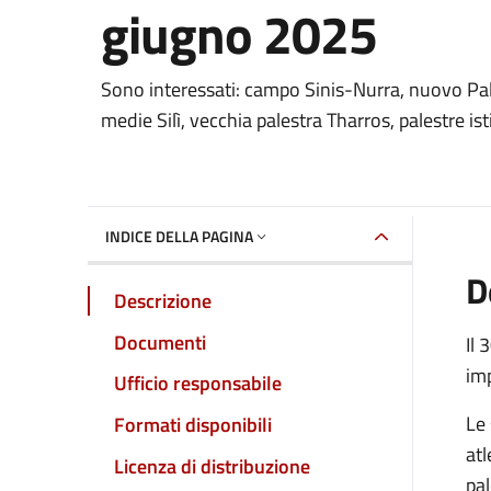
giugno 2025
Dettaglio del documento
Sono interessati: campo Sinis-Nurra, nuovo Pala
medie Silì, vecchia palestra Tharros, palestre ist
INDICE DELLA PAGINA
D
Descrizione
Documenti
Il 
imp
Ufficio responsabile
Le 
Formati disponibili
atl
Licenza di distribuzione
pal