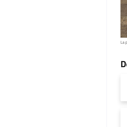
La 
D