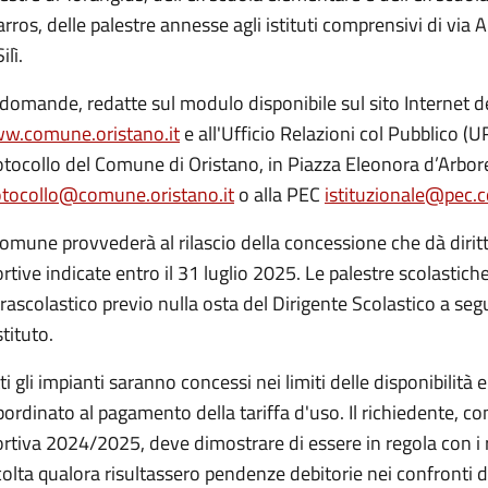
rros, delle palestre annesse agli istituti comprensivi di via 
ilì.
domande, redatte sul modulo disponibile sul sito Internet 
w.comune.oristano.it
e all'Ufficio Relazioni col Pubblico (
tocollo del Comune di Oristano, in Piazza Eleonora d’Arbor
otocollo@comune.oristano.it
o alla PEC
istituzionale@pec.c
Comune provvederà al rilascio della concessione che dà diritt
rtive indicate entro il 31 luglio 2025. Le palestre scolastic
rascolastico previo nulla osta del Dirigente Scolastico a seg
stituto.
ti gli impianti saranno concessi nei limiti delle disponibilità
ordinato al pagamento della tariffa d'uso. Il richiedente, co
ortiva 2024/2025, deve dimostrare di essere in regola con i
olta qualora risultassero pendenze debitorie nei confronti de