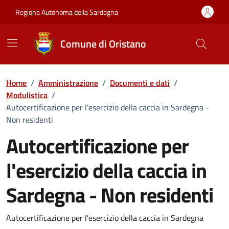
Vai ai contenuti
Vai al Footer
Regione Autonoma della Sardegna
Comune di Oristano
Home
/
Amministrazione
/
Documenti e dati
/
Modulistica
/
Autocertificazione per l'esercizio della caccia in Sardegna -
Non residenti
Autocertificazione per
l'esercizio della caccia in
Sardegna - Non residenti
Dettaglio del documento
Autocertificazione per l'esercizio della caccia in Sardegna