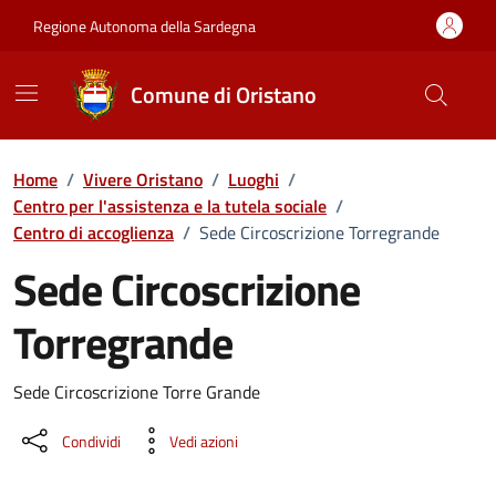
Vai ai contenuti
Vai al Footer
Regione Autonoma della Sardegna
Comune di Oristano
Home
/
Vivere Oristano
/
Luoghi
/
Centro per l'assistenza e la tutela sociale
/
Centro di accoglienza
/
Sede Circoscrizione Torregrande
Sede Circoscrizione
Torregrande
Dettaglio luogo
Sede Circoscrizione Torre Grande
Condividi
Vedi azioni