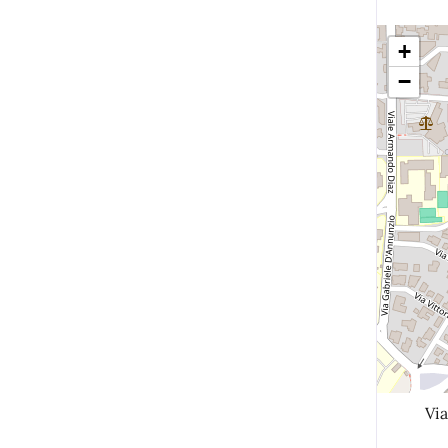
+
−
Via