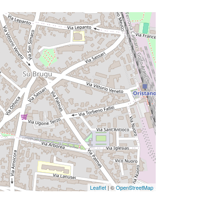
Leaflet
| ©
OpenStreetMap