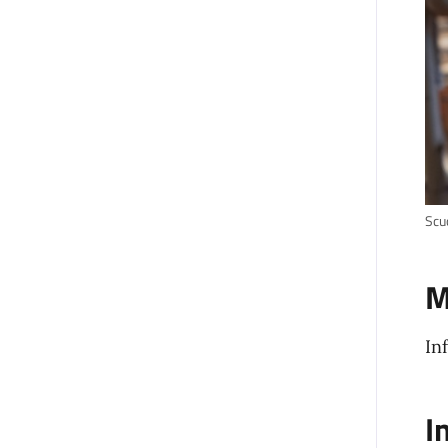
Scu
M
In
I