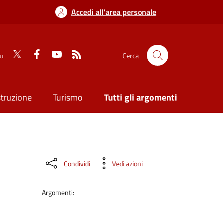
Accedi all'area personale
su
Cerca
struzione
Turismo
Tutti gli argomenti
Condividi
Vedi azioni
Argomenti: