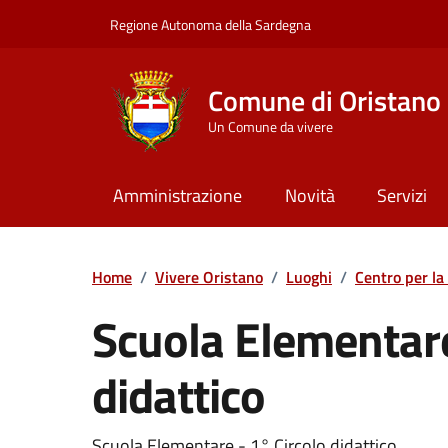
Vai ai contenuti
Vai al Footer
Regione Autonoma della Sardegna
Comune di Oristano
Un Comune da vivere
Amministrazione
Novità
Servizi
Home
/
Vivere Oristano
/
Luoghi
/
Centro per la
Scuola Elementare
didattico
Scuola Elementare - 1° Circolo didattico