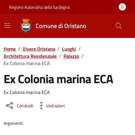
Vai ai contenuti
Vai al Footer
Regione Autonoma della Sardegna
Comune di Oristano
Home
/
Vivere Oristano
/
Luoghi
/
Architettura Residenziale
/
Palazzo
/
Ex Colonia marina ECA
Ex Colonia marina ECA
Dettaglio luogo
Ex Colonia marina ECA
Condividi
Vedi azioni
Argomenti: