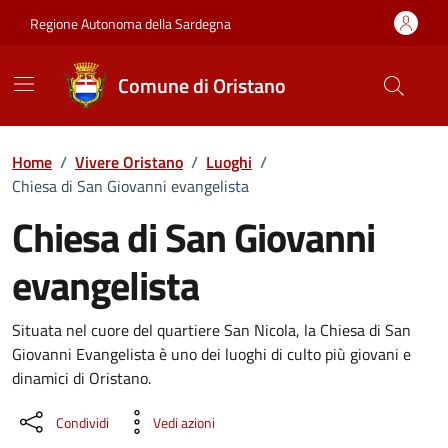
Vai ai contenuti
Vai al Footer
Regione Autonoma della Sardegna
Comune di Oristano
Home
/
Vivere Oristano
/
Luoghi
/
Chiesa di San Giovanni evangelista
Chiesa di San Giovanni
evangelista
Dettaglio luogo
Situata nel cuore del quartiere San Nicola, la Chiesa di San
Giovanni Evangelista è uno dei luoghi di culto più giovani e
dinamici di Oristano.
Condividi
Vedi azioni