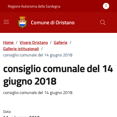
Vai ai contenuti
Vai al Footer
Regione Autonoma della Sardegna
Comune di Oristano
Home
/
Vivere Oristano
/
Gallerie
/
Gallerie istituzionali
/
consiglio comunale del 14 giugno 2018
consiglio comunale del 14
giugno 2018
Dettaglio della galleria di imma
consiglio comunale del 14 giugno 2018
Data: