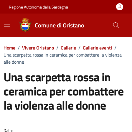
Vai ai contenuti
Vai al Footer
Regione Autonoma della Sardegna
Comune di Oristano
Home
/
Vivere Oristano
/
Gallerie
/
Gallerie eventi
/
Una scarpetta rossa in ceramica per combattere la violenza
alle donne
Una scarpetta rossa in
ceramica per combattere
la violenza alle donne
Dettaglio della galleria di imma
Data: